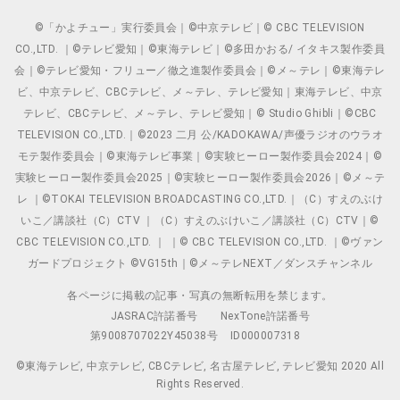
©「かよチュー」実行委員会｜©中京テレビ｜© CBC TELEVISION
CO.,LTD. ｜©テレビ愛知｜©東海テレビ｜©多田かおる/ イタキス製作委員
会｜©テレビ愛知・フリュー／徹之進製作委員会｜©メ～テレ｜©東海テレ
ビ、中京テレビ、CBCテレビ、メ～テレ、テレビ愛知｜東海テレビ、中京
テレビ、CBCテレビ、メ～テレ、テレビ愛知｜© Studio Ghibli｜©CBC
TELEVISION CO.,LTD.｜©2023 二月 公/KADOKAWA/声優ラジオのウラオ
モテ製作委員会｜©東海テレビ事業｜©実験ヒーロー製作委員会2024｜©
実験ヒーロー製作委員会2025｜©実験ヒーロー製作委員会2026｜©メ～テ
レ ｜©TOKAI TELEVISION BROADCASTING CO.,LTD.｜（C）すえのぶけ
いこ／講談社（C）CTV ｜（C）すえのぶけいこ／講談社（C）CTV｜©
CBC TELEVISION CO.,LTD. ｜ ｜© CBC TELEVISION CO.,LTD. ｜©ヴァン
ガードプロジェクト ©VG15th｜©メ～テレNEXT／ダンスチャンネル
各ページに掲載の記事・写真の無断転用を禁じます。
JASRAC許諾番号
NexTone許諾番号
第9008707022Y45038号
ID000007318
©東海テレビ, 中京テレビ, CBCテレビ, 名古屋テレビ, テレビ愛知 2020 All
Rights Reserved.