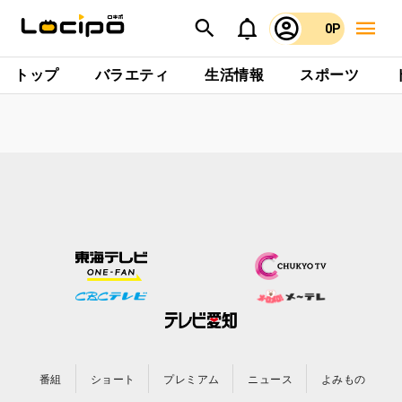
0P
トップ
バラエティ
生活情報
スポーツ
番組
ショート
プレミアム
ニュース
よみもの