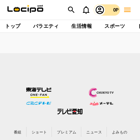
0P
トップ
バラエティ
生活情報
スポーツ
番組
ショート
プレミアム
ニュース
よみもの