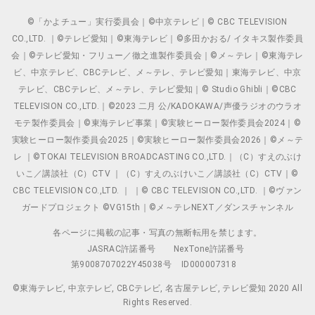
©「かよチュー」実行委員会｜©中京テレビ｜© CBC TELEVISION
CO.,LTD. ｜©テレビ愛知｜©東海テレビ｜©多田かおる/ イタキス製作委員
会｜©テレビ愛知・フリュー／徹之進製作委員会｜©メ～テレ｜©東海テレ
ビ、中京テレビ、CBCテレビ、メ～テレ、テレビ愛知｜東海テレビ、中京
テレビ、CBCテレビ、メ～テレ、テレビ愛知｜© Studio Ghibli｜©CBC
TELEVISION CO.,LTD.｜©2023 二月 公/KADOKAWA/声優ラジオのウラオ
モテ製作委員会｜©東海テレビ事業｜©実験ヒーロー製作委員会2024｜©
実験ヒーロー製作委員会2025｜©実験ヒーロー製作委員会2026｜©メ～テ
レ ｜©TOKAI TELEVISION BROADCASTING CO.,LTD.｜（C）すえのぶけ
いこ／講談社（C）CTV ｜（C）すえのぶけいこ／講談社（C）CTV｜©
CBC TELEVISION CO.,LTD. ｜ ｜© CBC TELEVISION CO.,LTD. ｜©ヴァン
ガードプロジェクト ©VG15th｜©メ～テレNEXT／ダンスチャンネル
各ページに掲載の記事・写真の無断転用を禁じます。
JASRAC許諾番号
NexTone許諾番号
第9008707022Y45038号
ID000007318
©東海テレビ, 中京テレビ, CBCテレビ, 名古屋テレビ, テレビ愛知 2020 All
Rights Reserved.