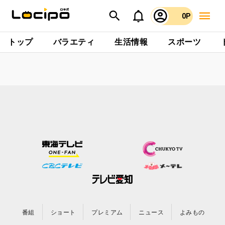
0P
トップ
バラエティ
生活情報
スポーツ
番組
ショート
プレミアム
ニュース
よみもの