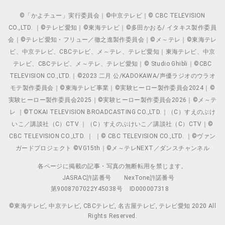
©「かよチュー」実行委員会｜©中京テレビ｜© CBC TELEVISION
CO.,LTD. ｜©テレビ愛知｜©東海テレビ｜©多田かおる/ イタキス製作委員
会｜©テレビ愛知・フリュー／徹之進製作委員会｜©メ～テレ｜©東海テレ
ビ、中京テレビ、CBCテレビ、メ～テレ、テレビ愛知｜東海テレビ、中京
テレビ、CBCテレビ、メ～テレ、テレビ愛知｜© Studio Ghibli｜©CBC
TELEVISION CO.,LTD.｜©2023 二月 公/KADOKAWA/声優ラジオのウラオ
モテ製作委員会｜©東海テレビ事業｜©実験ヒーロー製作委員会2024｜©
実験ヒーロー製作委員会2025｜©実験ヒーロー製作委員会2026｜©メ～テ
レ ｜©TOKAI TELEVISION BROADCASTING CO.,LTD.｜（C）すえのぶけ
いこ／講談社（C）CTV ｜（C）すえのぶけいこ／講談社（C）CTV｜©
CBC TELEVISION CO.,LTD. ｜ ｜© CBC TELEVISION CO.,LTD. ｜©ヴァン
ガードプロジェクト ©VG15th｜©メ～テレNEXT／ダンスチャンネル
各ページに掲載の記事・写真の無断転用を禁じます。
JASRAC許諾番号
NexTone許諾番号
第9008707022Y45038号
ID000007318
©東海テレビ, 中京テレビ, CBCテレビ, 名古屋テレビ, テレビ愛知 2020 All
Rights Reserved.