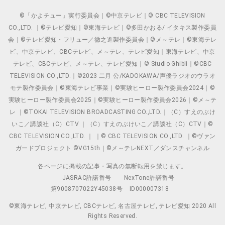
©「かよチュー」実行委員会｜©中京テレビ｜© CBC TELEVISION
CO.,LTD. ｜©テレビ愛知｜©東海テレビ｜©多田かおる/ イタキス製作委員
会｜©テレビ愛知・フリュー／徹之進製作委員会｜©メ～テレ｜©東海テレ
ビ、中京テレビ、CBCテレビ、メ～テレ、テレビ愛知｜東海テレビ、中京
テレビ、CBCテレビ、メ～テレ、テレビ愛知｜© Studio Ghibli｜©CBC
TELEVISION CO.,LTD.｜©2023 二月 公/KADOKAWA/声優ラジオのウラオ
モテ製作委員会｜©東海テレビ事業｜©実験ヒーロー製作委員会2024｜©
実験ヒーロー製作委員会2025｜©実験ヒーロー製作委員会2026｜©メ～テ
レ ｜©TOKAI TELEVISION BROADCASTING CO.,LTD.｜（C）すえのぶけ
いこ／講談社（C）CTV ｜（C）すえのぶけいこ／講談社（C）CTV｜©
CBC TELEVISION CO.,LTD. ｜ ｜© CBC TELEVISION CO.,LTD. ｜©ヴァン
ガードプロジェクト ©VG15th｜©メ～テレNEXT／ダンスチャンネル
各ページに掲載の記事・写真の無断転用を禁じます。
JASRAC許諾番号
NexTone許諾番号
第9008707022Y45038号
ID000007318
©東海テレビ, 中京テレビ, CBCテレビ, 名古屋テレビ, テレビ愛知 2020 All
Rights Reserved.