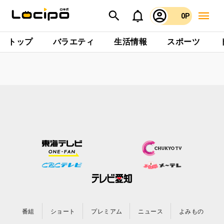
0P
トップ
バラエティ
生活情報
スポーツ
番組
ショート
プレミアム
ニュース
よみもの