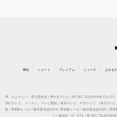
番組
ショート
プレミアム
ニュース
よみも
©「かよチュー」実行委員会｜©中京テレビ｜© CBC TELEVISION C
CBCテレビ、メ～テレ、テレビ愛知｜東海テレビ、中京テレビ、CBCテレビ、メ～テレ、テ
業｜©実験ヒーロー製作委員会2024｜©実験ヒーロー製作委員会2025｜©実験ヒーロー
こ／講談社（C）CTV｜© CBC TELEVISION