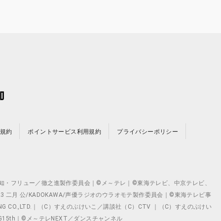
規約
ポイントサービス利用規約
プライバシーポリシー
©テレビ愛知・フリュー／徹之進製作委員会｜©メ～テレ｜©東海テレビ、中京テレビ、
©2023 二月 公/KADOKAWA/声優ラジオのウラオモテ製作委員会｜©東海テレビ事
ING CO.,LTD.｜（C）すえのぶけいこ／講談社（C）CTV ｜（C）すえのぶけい
クト ©VG15th｜©メ～テレNEXT／ダンスチャンネル