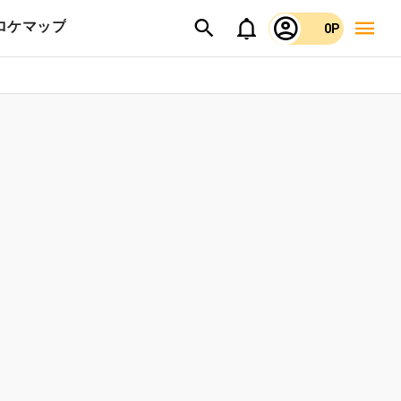
ロケマップ
0P