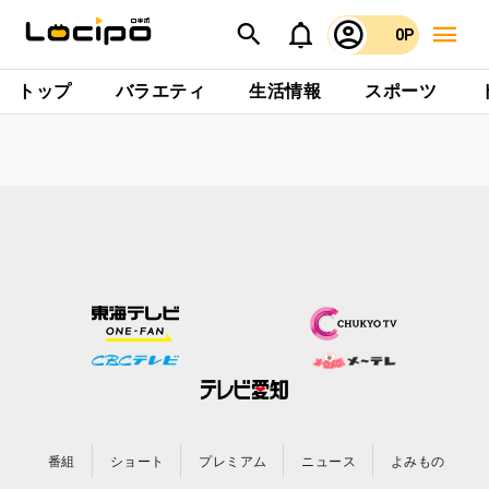
0P
トップ
バラエティ
生活情報
スポーツ
番組
ショート
プレミアム
ニュース
よみもの