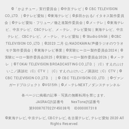
©「かよチュー」実行委員会｜©中京テレビ｜© CBC TELEVISION
CO.,LTD. ｜©テレビ愛知｜©東海テレビ｜©多田かおる/ イタキス製作委員
会｜©テレビ愛知・フリュー／徹之進製作委員会｜©メ～テレ｜©東海テレ
ビ、中京テレビ、CBCテレビ、メ～テレ、テレビ愛知｜東海テレビ、中京
テレビ、CBCテレビ、メ～テレ、テレビ愛知｜© Studio Ghibli｜©CBC
TELEVISION CO.,LTD.｜©2023 二月 公/KADOKAWA/声優ラジオのウラオ
モテ製作委員会｜©東海テレビ事業｜©実験ヒーロー製作委員会2024｜©
実験ヒーロー製作委員会2025｜©実験ヒーロー製作委員会2026｜©メ～テ
レ ｜©TOKAI TELEVISION BROADCASTING CO.,LTD.｜（C）すえのぶけ
いこ／講談社（C）CTV ｜（C）すえのぶけいこ／講談社（C）CTV｜©
CBC TELEVISION CO.,LTD. ｜ ｜© CBC TELEVISION CO.,LTD. ｜©ヴァン
ガードプロジェクト ©VG15th｜©メ～テレNEXT／ダンスチャンネル
各ページに掲載の記事・写真の無断転用を禁じます。
JASRAC許諾番号
NexTone許諾番号
第9008707022Y45038号
ID000007318
©東海テレビ, 中京テレビ, CBCテレビ, 名古屋テレビ, テレビ愛知 2020 All
Rights Reserved.