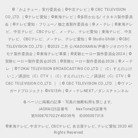
©「かよチュー」実行委員会｜©中京テレビ｜© CBC TELEVISION
CO.,LTD. ｜©テレビ愛知｜©東海テレビ｜©多田かおる/ イタキス製作委員
会｜©テレビ愛知・フリュー／徹之進製作委員会｜©メ～テレ｜©東海テレ
ビ、中京テレビ、CBCテレビ、メ～テレ、テレビ愛知｜東海テレビ、中京
テレビ、CBCテレビ、メ～テレ、テレビ愛知｜© Studio Ghibli｜©CBC
TELEVISION CO.,LTD.｜©2023 二月 公/KADOKAWA/声優ラジオのウラオ
モテ製作委員会｜©東海テレビ事業｜©実験ヒーロー製作委員会2024｜©
実験ヒーロー製作委員会2025｜©実験ヒーロー製作委員会2026｜©メ～テ
レ ｜©TOKAI TELEVISION BROADCASTING CO.,LTD.｜（C）すえのぶけ
いこ／講談社（C）CTV ｜（C）すえのぶけいこ／講談社（C）CTV｜©
CBC TELEVISION CO.,LTD. ｜ ｜© CBC TELEVISION CO.,LTD. ｜©ヴァン
ガードプロジェクト ©VG15th｜©メ～テレNEXT／ダンスチャンネル
各ページに掲載の記事・写真の無断転用を禁じます。
JASRAC許諾番号
NexTone許諾番号
第9008707022Y45038号
ID000007318
©東海テレビ, 中京テレビ, CBCテレビ, 名古屋テレビ, テレビ愛知 2020 All
Rights Reserved.