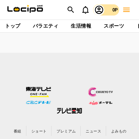
0P
トップ
バラエティ
生活情報
スポーツ
番組
ショート
プレミアム
ニュース
よみもの