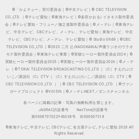
©「かよチュー」実行委員会｜©中京テレビ｜© CBC TELEVISION
CO.,LTD. ｜©テレビ愛知｜©東海テレビ｜©多田かおる/ イタキス製作委員
会｜©テレビ愛知・フリュー／徹之進製作委員会｜©メ～テレ｜©東海テレ
ビ、中京テレビ、CBCテレビ、メ～テレ、テレビ愛知｜東海テレビ、中京
テレビ、CBCテレビ、メ～テレ、テレビ愛知｜© Studio Ghibli｜©CBC
TELEVISION CO.,LTD.｜©2023 二月 公/KADOKAWA/声優ラジオのウラオ
モテ製作委員会｜©東海テレビ事業｜©実験ヒーロー製作委員会2024｜©
実験ヒーロー製作委員会2025｜©実験ヒーロー製作委員会2026｜©メ～テ
レ ｜©TOKAI TELEVISION BROADCASTING CO.,LTD.｜（C）すえのぶけ
いこ／講談社（C）CTV ｜（C）すえのぶけいこ／講談社（C）CTV｜©
CBC TELEVISION CO.,LTD. ｜ ｜© CBC TELEVISION CO.,LTD. ｜©ヴァン
ガードプロジェクト ©VG15th｜©メ～テレNEXT／ダンスチャンネル
各ページに掲載の記事・写真の無断転用を禁じます。
JASRAC許諾番号
NexTone許諾番号
第9008707022Y45038号
ID000007318
©東海テレビ, 中京テレビ, CBCテレビ, 名古屋テレビ, テレビ愛知 2020 All
Rights Reserved.