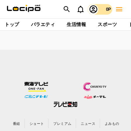
0P
トップ
バラエティ
生活情報
スポーツ
番組
ショート
プレミアム
ニュース
よみもの