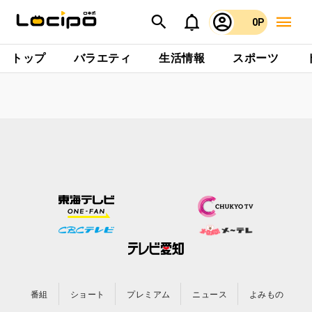
0P
トップ
バラエティ
生活情報
スポーツ
番組
ショート
プレミアム
ニュース
よみもの