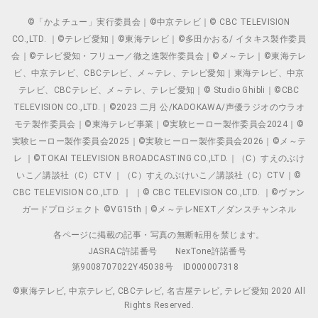
©「かよチュー」実行委員会｜©中京テレビ｜© CBC TELEVISION
CO.,LTD. ｜©テレビ愛知｜©東海テレビ｜©多田かおる/ イタキス製作委員
会｜©テレビ愛知・フリュー／徹之進製作委員会｜©メ～テレ｜©東海テレ
ビ、中京テレビ、CBCテレビ、メ～テレ、テレビ愛知｜東海テレビ、中京
テレビ、CBCテレビ、メ～テレ、テレビ愛知｜© Studio Ghibli｜©CBC
TELEVISION CO.,LTD.｜©2023 二月 公/KADOKAWA/声優ラジオのウラオ
モテ製作委員会｜©東海テレビ事業｜©実験ヒーロー製作委員会2024｜©
実験ヒーロー製作委員会2025｜©実験ヒーロー製作委員会2026｜©メ～テ
レ ｜©TOKAI TELEVISION BROADCASTING CO.,LTD.｜（C）すえのぶけ
いこ／講談社（C）CTV ｜（C）すえのぶけいこ／講談社（C）CTV｜©
CBC TELEVISION CO.,LTD. ｜ ｜© CBC TELEVISION CO.,LTD. ｜©ヴァン
ガードプロジェクト ©VG15th｜©メ～テレNEXT／ダンスチャンネル
各ページに掲載の記事・写真の無断転用を禁じます。
JASRAC許諾番号
NexTone許諾番号
第9008707022Y45038号
ID000007318
©東海テレビ, 中京テレビ, CBCテレビ, 名古屋テレビ, テレビ愛知 2020 All
Rights Reserved.