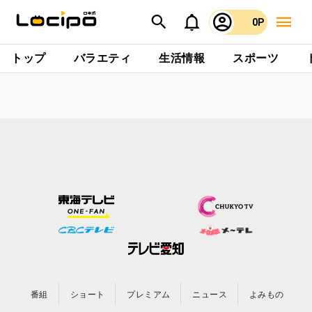
0P
トップ
バラエティ
生活情報
スポーツ
番組
ショート
プレミアム
ニュース
よみもの