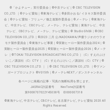
©「かよチュー」実行委員会｜©中京テレビ｜© CBC TELEVISION
CO.,LTD. ｜©テレビ愛知｜©東海テレビ｜©多田かおる/ イタキス製作委員
会｜©テレビ愛知・フリュー／徹之進製作委員会｜©メ～テレ｜©東海テレ
ビ、中京テレビ、CBCテレビ、メ～テレ、テレビ愛知｜東海テレビ、中京
テレビ、CBCテレビ、メ～テレ、テレビ愛知｜© Studio Ghibli｜©CBC
TELEVISION CO.,LTD.｜©2023 二月 公/KADOKAWA/声優ラジオのウラオ
モテ製作委員会｜©東海テレビ事業｜©実験ヒーロー製作委員会2024｜©
実験ヒーロー製作委員会2025｜©実験ヒーロー製作委員会2026｜©メ～テ
レ ｜©TOKAI TELEVISION BROADCASTING CO.,LTD.｜（C）すえのぶけ
いこ／講談社（C）CTV ｜（C）すえのぶけいこ／講談社（C）CTV｜©
CBC TELEVISION CO.,LTD. ｜ ｜© CBC TELEVISION CO.,LTD. ｜©ヴァン
ガードプロジェクト ©VG15th｜©メ～テレNEXT／ダンスチャンネル
各ページに掲載の記事・写真の無断転用を禁じます。
JASRAC許諾番号
NexTone許諾番号
第9008707022Y45038号
ID000007318
©東海テレビ, 中京テレビ, CBCテレビ, 名古屋テレビ, テレビ愛知 2020 All
Rights Reserved.