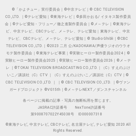
©「かよチュー」実行委員会｜©中京テレビ｜© CBC TELEVISION
CO.,LTD. ｜©テレビ愛知｜©東海テレビ｜©多田かおる/ イタキス製作委員
会｜©テレビ愛知・フリュー／徹之進製作委員会｜©メ～テレ｜©東海テレ
ビ、中京テレビ、CBCテレビ、メ～テレ、テレビ愛知｜東海テレビ、中京
テレビ、CBCテレビ、メ～テレ、テレビ愛知｜© Studio Ghibli｜©CBC
TELEVISION CO.,LTD.｜©2023 二月 公/KADOKAWA/声優ラジオのウラオ
モテ製作委員会｜©東海テレビ事業｜©実験ヒーロー製作委員会2024｜©
実験ヒーロー製作委員会2025｜©実験ヒーロー製作委員会2026｜©メ～テ
レ ｜©TOKAI TELEVISION BROADCASTING CO.,LTD.｜（C）すえのぶけ
いこ／講談社（C）CTV ｜（C）すえのぶけいこ／講談社（C）CTV｜©
CBC TELEVISION CO.,LTD. ｜ ｜© CBC TELEVISION CO.,LTD. ｜©ヴァン
ガードプロジェクト ©VG15th｜©メ～テレNEXT／ダンスチャンネル
各ページに掲載の記事・写真の無断転用を禁じます。
JASRAC許諾番号
NexTone許諾番号
第9008707022Y45038号
ID000007318
©東海テレビ, 中京テレビ, CBCテレビ, 名古屋テレビ, テレビ愛知 2020 All
Rights Reserved.