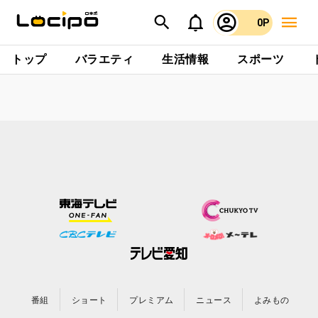
0P
トップ
バラエティ
生活情報
スポーツ
番組
ショート
プレミアム
ニュース
よみもの