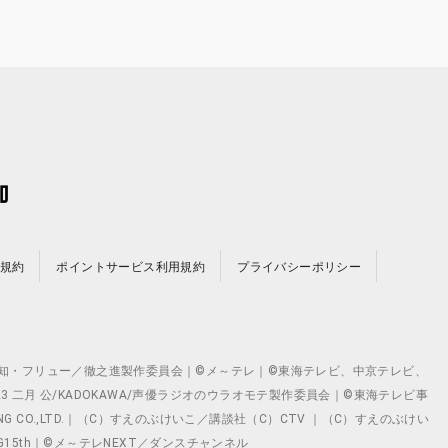
規約
ポイントサービス利用規約
プライバシーポリシー
©テレビ愛知・フリュー／徹之進製作委員会｜©メ～テレ｜©東海テレビ、中京テレビ、
©2023 二月 公/KADOKAWA/声優ラジオのウラオモテ製作委員会｜©東海テレビ事
ING CO.,LTD.｜（C）すえのぶけいこ／講談社（C）CTV ｜（C）すえのぶけい
クト ©VG15th｜©メ～テレNEXT／ダンスチャンネル