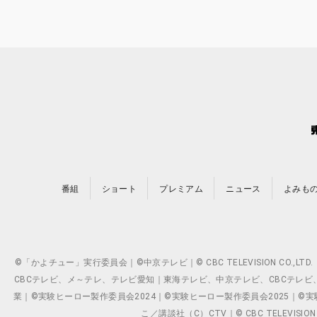
番組
ショート
プレミアム
ニュース
よみも
©「かよチュー」実行委員会｜©中京テレビ｜© CBC TELEVISION C
CBCテレビ、メ～テレ、テレビ愛知｜東海テレビ、中京テレビ、CBCテレビ、メ～テレ、テ
業｜©実験ヒーロー製作委員会2024｜©実験ヒーロー製作委員会2025｜©実験ヒーロー
こ／講談社（C）CTV｜© CBC TELEVISION