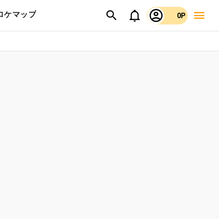
ロケマップ
0P