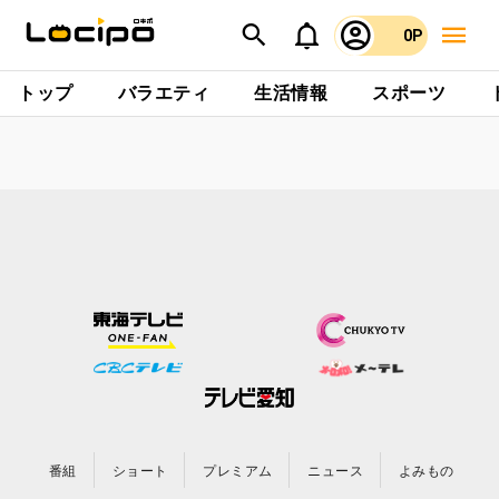
0P
トップ
バラエティ
生活情報
スポーツ
番組
ショート
プレミアム
ニュース
よみもの