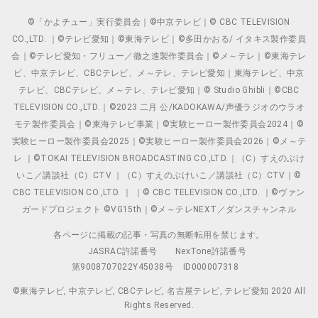
©「かよチュー」実行委員会｜©中京テレビ｜© CBC TELEVISION
CO.,LTD. ｜©テレビ愛知｜©東海テレビ｜©多田かおる/ イタキス製作委員
会｜©テレビ愛知・フリュー／徹之進製作委員会｜©メ～テレ｜©東海テレ
ビ、中京テレビ、CBCテレビ、メ～テレ、テレビ愛知｜東海テレビ、中京
テレビ、CBCテレビ、メ～テレ、テレビ愛知｜© Studio Ghibli｜©CBC
TELEVISION CO.,LTD.｜©2023 二月 公/KADOKAWA/声優ラジオのウラオ
モテ製作委員会｜©東海テレビ事業｜©実験ヒーロー製作委員会2024｜©
実験ヒーロー製作委員会2025｜©実験ヒーロー製作委員会2026｜©メ～テ
レ ｜©TOKAI TELEVISION BROADCASTING CO.,LTD.｜（C）すえのぶけ
いこ／講談社（C）CTV ｜（C）すえのぶけいこ／講談社（C）CTV｜©
CBC TELEVISION CO.,LTD. ｜ ｜© CBC TELEVISION CO.,LTD. ｜©ヴァン
ガードプロジェクト ©VG15th｜©メ～テレNEXT／ダンスチャンネル
各ページに掲載の記事・写真の無断転用を禁じます。
JASRAC許諾番号
NexTone許諾番号
第9008707022Y45038号
ID000007318
©東海テレビ, 中京テレビ, CBCテレビ, 名古屋テレビ, テレビ愛知 2020 All
Rights Reserved.