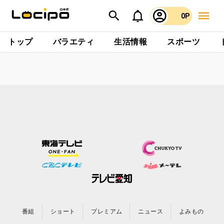
0P
トップ
バラエティ
生活情報
スポーツ
番組
ショート
プレミアム
ニュース
よみもの