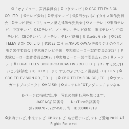
©「かよチュー」実行委員会｜©中京テレビ｜© CBC TELEVISION
CO.,LTD. ｜©テレビ愛知｜©東海テレビ｜©多田かおる/ イタキス製作委員
会｜©テレビ愛知・フリュー／徹之進製作委員会｜©メ～テレ｜©東海テレ
ビ、中京テレビ、CBCテレビ、メ～テレ、テレビ愛知｜東海テレビ、中京
テレビ、CBCテレビ、メ～テレ、テレビ愛知｜© Studio Ghibli｜©CBC
TELEVISION CO.,LTD.｜©2023 二月 公/KADOKAWA/声優ラジオのウラオ
モテ製作委員会｜©東海テレビ事業｜©実験ヒーロー製作委員会2024｜©
実験ヒーロー製作委員会2025｜©実験ヒーロー製作委員会2026｜©メ～テ
レ ｜©TOKAI TELEVISION BROADCASTING CO.,LTD.｜（C）すえのぶけ
いこ／講談社（C）CTV ｜（C）すえのぶけいこ／講談社（C）CTV｜©
CBC TELEVISION CO.,LTD. ｜ ｜© CBC TELEVISION CO.,LTD. ｜©ヴァン
ガードプロジェクト ©VG15th｜©メ～テレNEXT／ダンスチャンネル
各ページに掲載の記事・写真の無断転用を禁じます。
JASRAC許諾番号
NexTone許諾番号
第9008707022Y45038号
ID000007318
©東海テレビ, 中京テレビ, CBCテレビ, 名古屋テレビ, テレビ愛知 2020 All
Rights Reserved.