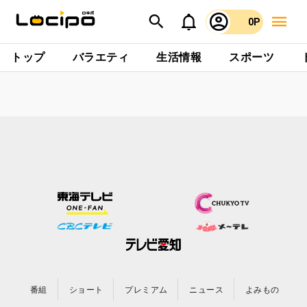
0P
トップ
バラエティ
生活情報
スポーツ
番組
ショート
プレミアム
ニュース
よみもの