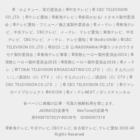
©「かよチュー」実行委員会｜©中京テレビ｜© CBC TELEVISION
CO.,LTD. ｜©テレビ愛知｜©東海テレビ｜©多田かおる/ イタキス製作委員
会｜©テレビ愛知・フリュー／徹之進製作委員会｜©メ～テレ｜©東海テレ
ビ、中京テレビ、CBCテレビ、メ～テレ、テレビ愛知｜東海テレビ、中京
テレビ、CBCテレビ、メ～テレ、テレビ愛知｜© Studio Ghibli｜©CBC
TELEVISION CO.,LTD.｜©2023 二月 公/KADOKAWA/声優ラジオのウラオ
モテ製作委員会｜©東海テレビ事業｜©実験ヒーロー製作委員会2024｜©
実験ヒーロー製作委員会2025｜©実験ヒーロー製作委員会2026｜©メ～テ
レ ｜©TOKAI TELEVISION BROADCASTING CO.,LTD.｜（C）すえのぶけ
いこ／講談社（C）CTV ｜（C）すえのぶけいこ／講談社（C）CTV｜©
CBC TELEVISION CO.,LTD. ｜ ｜© CBC TELEVISION CO.,LTD. ｜©ヴァン
ガードプロジェクト ©VG15th｜©メ～テレNEXT／ダンスチャンネル
各ページに掲載の記事・写真の無断転用を禁じます。
JASRAC許諾番号
NexTone許諾番号
第9008707022Y45038号
ID000007318
©東海テレビ, 中京テレビ, CBCテレビ, 名古屋テレビ, テレビ愛知 2020 All
Rights Reserved.