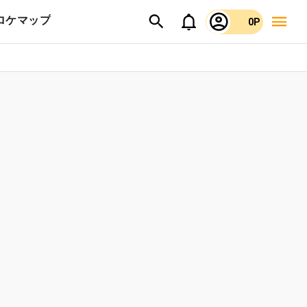
ロケマップ
0P