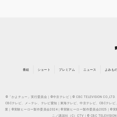
番組
ショート
プレミアム
ニュース
よみも
©「かよチュー」実行委員会｜©中京テレビ｜© CBC TELEVISION C
CBCテレビ、メ～テレ、テレビ愛知｜東海テレビ、中京テレビ、CBCテレビ、メ～テレ、テ
業｜©実験ヒーロー製作委員会2024｜©実験ヒーロー製作委員会2025｜©実験ヒーロー
こ／講談社（C）CTV｜© CBC TELEVISION