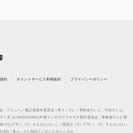
規約
ポイントサービス利用規約
プライバシーポリシー
©テレビ愛知・フリュー／徹之進製作委員会｜©メ～テレ｜©東海テレビ、中京テレビ、
©2023 二月 公/KADOKAWA/声優ラジオのウラオモテ製作委員会｜©東海テレビ事
ING CO.,LTD.｜（C）すえのぶけいこ／講談社（C）CTV ｜（C）すえのぶけい
クト ©VG15th｜©メ～テレNEXT／ダンスチャンネル