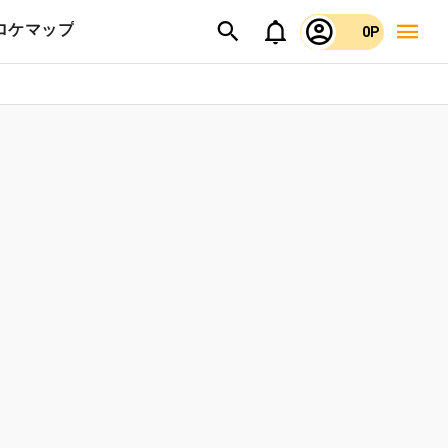
ロケマップ
0P