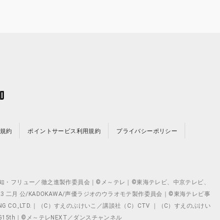
規約
ポイントサービス利用規約
プライバシーポリシー
©テレビ愛知・フリュー／徹之進製作委員会｜©メ～テレ｜©東海テレビ、中京テレビ、
©2023 二月 公/KADOKAWA/声優ラジオのウラオモテ製作委員会｜©東海テレビ事
ING CO.,LTD.｜（C）すえのぶけいこ／講談社（C）CTV ｜（C）すえのぶけい
クト ©VG15th｜©メ～テレNEXT／ダンスチャンネル