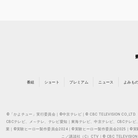
番組
ショート
プレミアム
ニュース
よみも
©「かよチュー」実行委員会｜©中京テレビ｜© CBC TELEVISION C
CBCテレビ、メ～テレ、テレビ愛知｜東海テレビ、中京テレビ、CBCテレビ、メ～テレ、テ
業｜©実験ヒーロー製作委員会2024｜©実験ヒーロー製作委員会2025｜©実験ヒーロー
こ／講談社（C）CTV｜© CBC TELEVISION