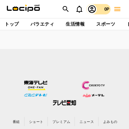
0P
トップ
バラエティ
生活情報
スポーツ
番組
ショート
プレミアム
ニュース
よみもの