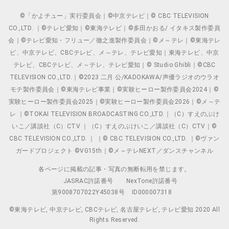
©「かよチュー」実行委員会｜©中京テレビ｜© CBC TELEVISION
CO.,LTD. ｜©テレビ愛知｜©東海テレビ｜©多田かおる/ イタキス製作委員
会｜©テレビ愛知・フリュー／徹之進製作委員会｜©メ～テレ｜©東海テレ
ビ、中京テレビ、CBCテレビ、メ～テレ、テレビ愛知｜東海テレビ、中京
テレビ、CBCテレビ、メ～テレ、テレビ愛知｜© Studio Ghibli｜©CBC
TELEVISION CO.,LTD.｜©2023 二月 公/KADOKAWA/声優ラジオのウラオ
モテ製作委員会｜©東海テレビ事業｜©実験ヒーロー製作委員会2024｜©
実験ヒーロー製作委員会2025｜©実験ヒーロー製作委員会2026｜©メ～テ
レ ｜©TOKAI TELEVISION BROADCASTING CO.,LTD.｜（C）すえのぶけ
いこ／講談社（C）CTV ｜（C）すえのぶけいこ／講談社（C）CTV｜©
CBC TELEVISION CO.,LTD. ｜ ｜© CBC TELEVISION CO.,LTD. ｜©ヴァン
ガードプロジェクト ©VG15th｜©メ～テレNEXT／ダンスチャンネル
各ページに掲載の記事・写真の無断転用を禁じます。
JASRAC許諾番号
NexTone許諾番号
第9008707022Y45038号
ID000007318
©東海テレビ, 中京テレビ, CBCテレビ, 名古屋テレビ, テレビ愛知 2020 All
Rights Reserved.