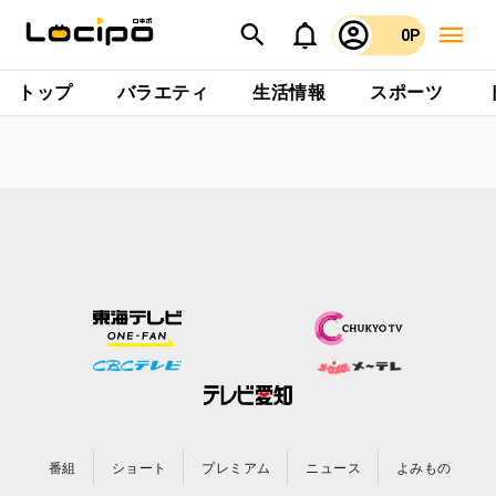
0P
トップ
バラエティ
生活情報
スポーツ
番組
ショート
プレミアム
ニュース
よみもの