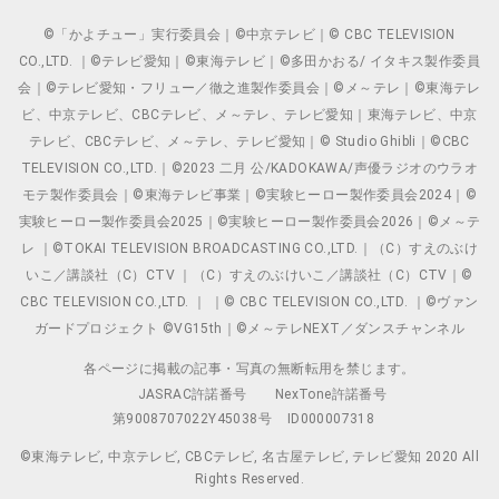
©「かよチュー」実行委員会｜©中京テレビ｜© CBC TELEVISION
CO.,LTD. ｜©テレビ愛知｜©東海テレビ｜©多田かおる/ イタキス製作委員
会｜©テレビ愛知・フリュー／徹之進製作委員会｜©メ～テレ｜©東海テレ
ビ、中京テレビ、CBCテレビ、メ～テレ、テレビ愛知｜東海テレビ、中京
テレビ、CBCテレビ、メ～テレ、テレビ愛知｜© Studio Ghibli｜©CBC
TELEVISION CO.,LTD.｜©2023 二月 公/KADOKAWA/声優ラジオのウラオ
モテ製作委員会｜©東海テレビ事業｜©実験ヒーロー製作委員会2024｜©
実験ヒーロー製作委員会2025｜©実験ヒーロー製作委員会2026｜©メ～テ
レ ｜©TOKAI TELEVISION BROADCASTING CO.,LTD.｜（C）すえのぶけ
いこ／講談社（C）CTV ｜（C）すえのぶけいこ／講談社（C）CTV｜©
CBC TELEVISION CO.,LTD. ｜ ｜© CBC TELEVISION CO.,LTD. ｜©ヴァン
ガードプロジェクト ©VG15th｜©メ～テレNEXT／ダンスチャンネル
各ページに掲載の記事・写真の無断転用を禁じます。
JASRAC許諾番号
NexTone許諾番号
第9008707022Y45038号
ID000007318
©東海テレビ, 中京テレビ, CBCテレビ, 名古屋テレビ, テレビ愛知 2020 All
Rights Reserved.