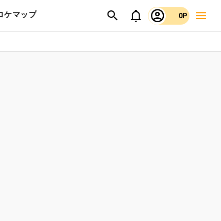
ロケマップ
0P