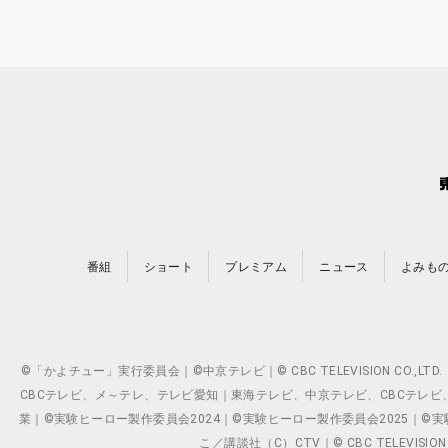
番組
ショート
プレミアム
ニュース
よみも
©「かよチュー」実行委員会｜©中京テレビ｜© CBC TELEVISION C
CBCテレビ、メ～テレ、テレビ愛知｜東海テレビ、中京テレビ、CBCテレビ、メ～テレ、テ
業｜©実験ヒーロー製作委員会2024｜©実験ヒーロー製作委員会2025｜©実験ヒーロー
こ／講談社（C）CTV｜© CBC TELEVISION