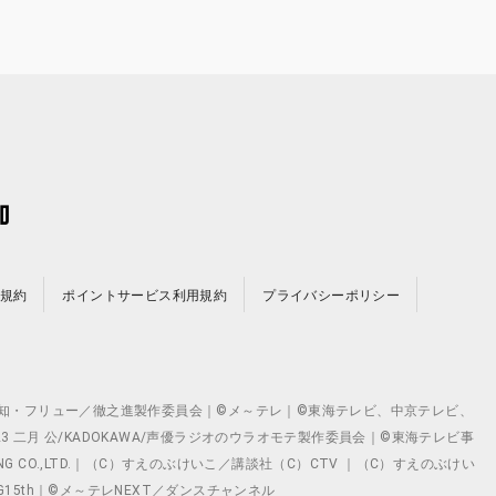
規約
ポイントサービス利用規約
プライバシーポリシー
©テレビ愛知・フリュー／徹之進製作委員会｜©メ～テレ｜©東海テレビ、中京テレビ、
©2023 二月 公/KADOKAWA/声優ラジオのウラオモテ製作委員会｜©東海テレビ事
ING CO.,LTD.｜（C）すえのぶけいこ／講談社（C）CTV ｜（C）すえのぶけい
クト ©VG15th｜©メ～テレNEXT／ダンスチャンネル