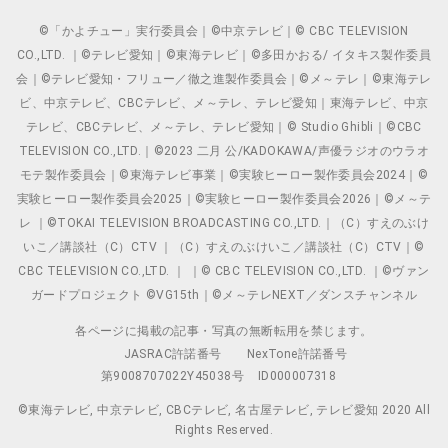
©「かよチュー」実行委員会｜©中京テレビ｜© CBC TELEVISION
CO.,LTD. ｜©テレビ愛知｜©東海テレビ｜©多田かおる/ イタキス製作委員
会｜©テレビ愛知・フリュー／徹之進製作委員会｜©メ～テレ｜©東海テレ
ビ、中京テレビ、CBCテレビ、メ～テレ、テレビ愛知｜東海テレビ、中京
テレビ、CBCテレビ、メ～テレ、テレビ愛知｜© Studio Ghibli｜©CBC
TELEVISION CO.,LTD.｜©2023 二月 公/KADOKAWA/声優ラジオのウラオ
モテ製作委員会｜©東海テレビ事業｜©実験ヒーロー製作委員会2024｜©
実験ヒーロー製作委員会2025｜©実験ヒーロー製作委員会2026｜©メ～テ
レ ｜©TOKAI TELEVISION BROADCASTING CO.,LTD.｜（C）すえのぶけ
いこ／講談社（C）CTV ｜（C）すえのぶけいこ／講談社（C）CTV｜©
CBC TELEVISION CO.,LTD. ｜ ｜© CBC TELEVISION CO.,LTD. ｜©ヴァン
ガードプロジェクト ©VG15th｜©メ～テレNEXT／ダンスチャンネル
各ページに掲載の記事・写真の無断転用を禁じます。
JASRAC許諾番号
NexTone許諾番号
第9008707022Y45038号
ID000007318
©東海テレビ, 中京テレビ, CBCテレビ, 名古屋テレビ, テレビ愛知 2020 All
Rights Reserved.