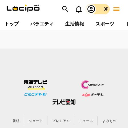
0P
トップ
バラエティ
生活情報
スポーツ
番組
ショート
プレミアム
ニュース
よみもの