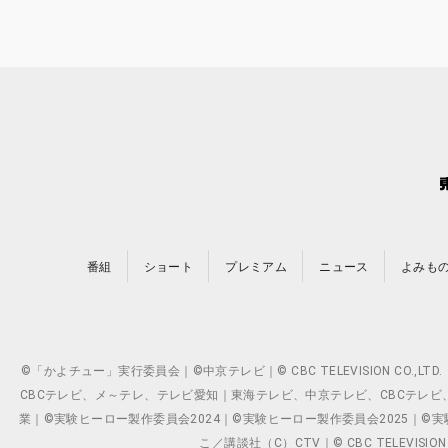
番組
ショート
プレミアム
ニュース
よみも
©「かよチュー」実行委員会｜©中京テレビ｜© CBC TELEVISION C
CBCテレビ、メ～テレ、テレビ愛知｜東海テレビ、中京テレビ、CBCテレビ、メ～テレ、テ
業｜©実験ヒーロー製作委員会2024｜©実験ヒーロー製作委員会2025｜©実験ヒーロー
こ／講談社（C）CTV｜© CBC TELEVISION