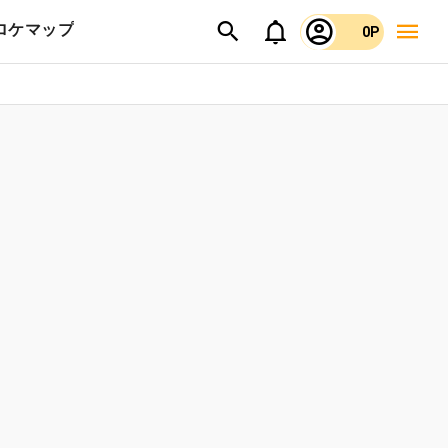
ロケマップ
0P