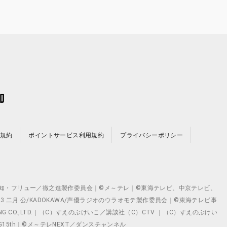
規約
ポイントサービス利用規約
プライバシーポリシー
©テレビ愛知・フリュー／徹之進製作委員会｜©メ～テレ｜©東海テレビ、中京テレビ、
©2023 二月 公/KADOKAWA/声優ラジオのウラオモテ製作委員会｜©東海テレビ事
ING CO.,LTD.｜（C）すえのぶけいこ／講談社（C）CTV ｜（C）すえのぶけい
クト ©VG15th｜©メ～テレNEXT／ダンスチャンネル