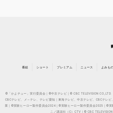
番組
ショート
プレミアム
ニュース
よみも
©「かよチュー」実行委員会｜©中京テレビ｜© CBC TELEVISION C
CBCテレビ、メ～テレ、テレビ愛知｜東海テレビ、中京テレビ、CBCテレビ、メ～テレ、テ
業｜©実験ヒーロー製作委員会2024｜©実験ヒーロー製作委員会2025｜©実験ヒーロー
こ／講談社（C）CTV｜© CBC TELEVISION