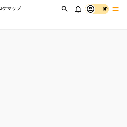
ロケマップ
0P