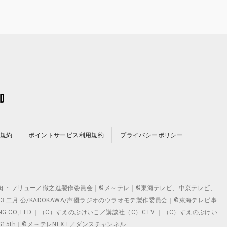
規約
ポイントサービス利用規約
プライバシーポリシー
©テレビ愛知・フリュー／徹之進製作委員会｜©メ～テレ｜©東海テレビ、中京テレビ、
©2023 二月 公/KADOKAWA/声優ラジオのウラオモテ製作委員会｜©東海テレビ事
ING CO.,LTD.｜（C）すえのぶけいこ／講談社（C）CTV ｜（C）すえのぶけい
クト ©VG15th｜©メ～テレNEXT／ダンスチャンネル