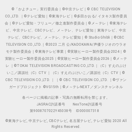
©「かよチュー」実行委員会｜©中京テレビ｜© CBC TELEVISION
CO.,LTD. ｜©テレビ愛知｜©東海テレビ｜©多田かおる/ イタキス製作委員
会｜©テレビ愛知・フリュー／徹之進製作委員会｜©メ～テレ｜©東海テレ
ビ、中京テレビ、CBCテレビ、メ～テレ、テレビ愛知｜東海テレビ、中京
テレビ、CBCテレビ、メ～テレ、テレビ愛知｜© Studio Ghibli｜©CBC
TELEVISION CO.,LTD.｜©2023 二月 公/KADOKAWA/声優ラジオのウラオ
モテ製作委員会｜©東海テレビ事業｜©実験ヒーロー製作委員会2024｜©
実験ヒーロー製作委員会2025｜©実験ヒーロー製作委員会2026｜©メ～テ
レ ｜©TOKAI TELEVISION BROADCASTING CO.,LTD.｜（C）すえのぶけ
いこ／講談社（C）CTV ｜（C）すえのぶけいこ／講談社（C）CTV｜©
CBC TELEVISION CO.,LTD. ｜ ｜© CBC TELEVISION CO.,LTD. ｜©ヴァン
ガードプロジェクト ©VG15th｜©メ～テレNEXT／ダンスチャンネル
各ページに掲載の記事・写真の無断転用を禁じます。
JASRAC許諾番号
NexTone許諾番号
第9008707022Y45038号
ID000007318
©東海テレビ, 中京テレビ, CBCテレビ, 名古屋テレビ, テレビ愛知 2020 All
Rights Reserved.