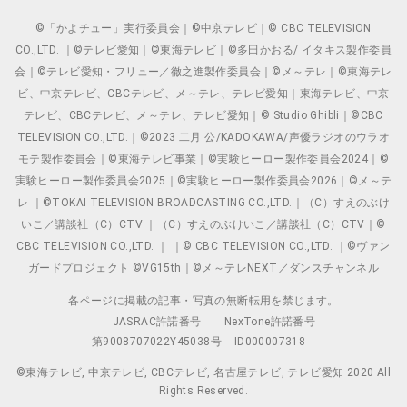
©「かよチュー」実行委員会｜©中京テレビ｜© CBC TELEVISION
CO.,LTD. ｜©テレビ愛知｜©東海テレビ｜©多田かおる/ イタキス製作委員
会｜©テレビ愛知・フリュー／徹之進製作委員会｜©メ～テレ｜©東海テレ
ビ、中京テレビ、CBCテレビ、メ～テレ、テレビ愛知｜東海テレビ、中京
テレビ、CBCテレビ、メ～テレ、テレビ愛知｜© Studio Ghibli｜©CBC
TELEVISION CO.,LTD.｜©2023 二月 公/KADOKAWA/声優ラジオのウラオ
モテ製作委員会｜©東海テレビ事業｜©実験ヒーロー製作委員会2024｜©
実験ヒーロー製作委員会2025｜©実験ヒーロー製作委員会2026｜©メ～テ
レ ｜©TOKAI TELEVISION BROADCASTING CO.,LTD.｜（C）すえのぶけ
いこ／講談社（C）CTV ｜（C）すえのぶけいこ／講談社（C）CTV｜©
CBC TELEVISION CO.,LTD. ｜ ｜© CBC TELEVISION CO.,LTD. ｜©ヴァン
ガードプロジェクト ©VG15th｜©メ～テレNEXT／ダンスチャンネル
各ページに掲載の記事・写真の無断転用を禁じます。
JASRAC許諾番号
NexTone許諾番号
第9008707022Y45038号
ID000007318
©東海テレビ, 中京テレビ, CBCテレビ, 名古屋テレビ, テレビ愛知 2020 All
Rights Reserved.