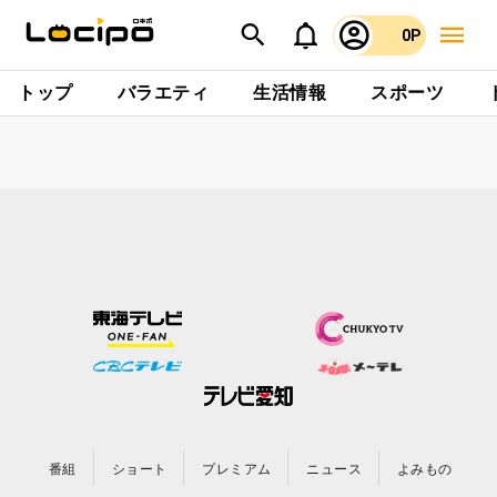
0P
トップ
バラエティ
生活情報
スポーツ
番組
ショート
プレミアム
ニュース
よみもの