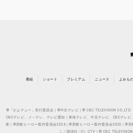
番組
ショート
プレミアム
ニュース
よみも
©「かよチュー」実行委員会｜©中京テレビ｜© CBC TELEVISION C
CBCテレビ、メ～テレ、テレビ愛知｜東海テレビ、中京テレビ、CBCテレビ、メ～テレ、テ
業｜©実験ヒーロー製作委員会2024｜©実験ヒーロー製作委員会2025｜©実験ヒーロー
こ／講談社（C）CTV｜© CBC TELEVISION