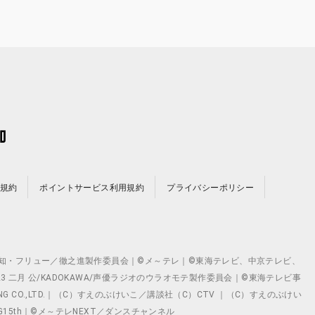
規約
ポイントサービス利用規約
プライバシーポリシー
©テレビ愛知・フリュー／徹之進製作委員会｜©メ～テレ｜©東海テレビ、中京テレビ、
©2023 二月 公/KADOKAWA/声優ラジオのウラオモテ製作委員会｜©東海テレビ事
ING CO.,LTD.｜（C）すえのぶけいこ／講談社（C）CTV ｜（C）すえのぶけい
クト ©VG15th｜©メ～テレNEXT／ダンスチャンネル