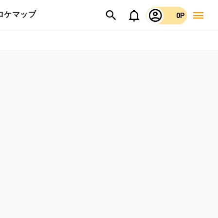
ロケマップ
0P