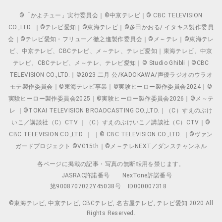
©「かよチュー」実行委員会｜©中京テレビ｜© CBC TELEVISION
CO.,LTD. ｜©テレビ愛知｜©東海テレビ｜©多田かおる/ イタキス製作委員
会｜©テレビ愛知・フリュー／徹之進製作委員会｜©メ～テレ｜©東海テレ
ビ、中京テレビ、CBCテレビ、メ～テレ、テレビ愛知｜東海テレビ、中京
テレビ、CBCテレビ、メ～テレ、テレビ愛知｜© Studio Ghibli｜©CBC
TELEVISION CO.,LTD.｜©2023 二月 公/KADOKAWA/声優ラジオのウラオ
モテ製作委員会｜©東海テレビ事業｜©実験ヒーロー製作委員会2024｜©
実験ヒーロー製作委員会2025｜©実験ヒーロー製作委員会2026｜©メ～テ
レ ｜©TOKAI TELEVISION BROADCASTING CO.,LTD.｜（C）すえのぶけ
いこ／講談社（C）CTV ｜（C）すえのぶけいこ／講談社（C）CTV｜©
CBC TELEVISION CO.,LTD. ｜ ｜© CBC TELEVISION CO.,LTD. ｜©ヴァン
ガードプロジェクト ©VG15th｜©メ～テレNEXT／ダンスチャンネル
各ページに掲載の記事・写真の無断転用を禁じます。
JASRAC許諾番号
NexTone許諾番号
第9008707022Y45038号
ID000007318
©東海テレビ, 中京テレビ, CBCテレビ, 名古屋テレビ, テレビ愛知 2020 All
Rights Reserved.