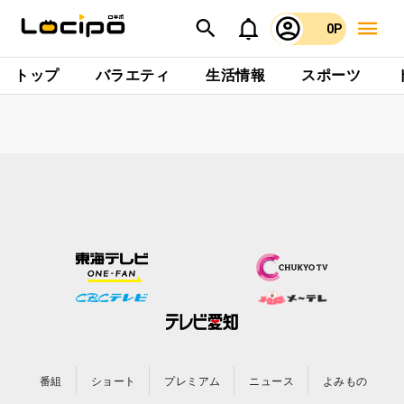
0P
トップ
バラエティ
生活情報
スポーツ
番組
ショート
プレミアム
ニュース
よみもの