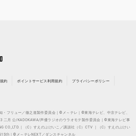
規約
ポイントサービス利用規約
プライバシーポリシー
©テレビ愛知・フリュー／徹之進製作委員会｜©メ～テレ｜©東海テレビ、中京テレビ、
©2023 二月 公/KADOKAWA/声優ラジオのウラオモテ製作委員会｜©東海テレビ事
ING CO.,LTD.｜（C）すえのぶけいこ／講談社（C）CTV ｜（C）すえのぶけい
クト ©VG15th｜©メ～テレNEXT／ダンスチャンネル