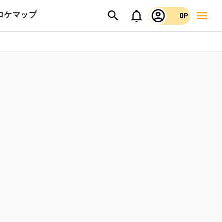
ロケマップ
0P