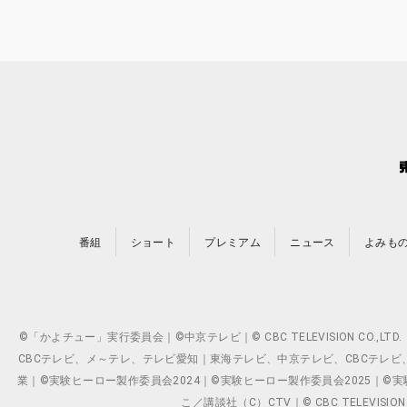
番組
ショート
プレミアム
ニュース
よみも
©「かよチュー」実行委員会｜©中京テレビ｜© CBC TELEVISION C
CBCテレビ、メ～テレ、テレビ愛知｜東海テレビ、中京テレビ、CBCテレビ、メ～テレ、テ
業｜©実験ヒーロー製作委員会2024｜©実験ヒーロー製作委員会2025｜©実験ヒーロー
こ／講談社（C）CTV｜© CBC TELEVISION