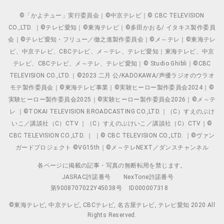
©「かよチュー」実行委員会｜©中京テレビ｜© CBC TELEVISION
CO.,LTD. ｜©テレビ愛知｜©東海テレビ｜©多田かおる/ イタキス製作委員
会｜©テレビ愛知・フリュー／徹之進製作委員会｜©メ～テレ｜©東海テレ
ビ、中京テレビ、CBCテレビ、メ～テレ、テレビ愛知｜東海テレビ、中京
テレビ、CBCテレビ、メ～テレ、テレビ愛知｜© Studio Ghibli｜©CBC
TELEVISION CO.,LTD.｜©2023 二月 公/KADOKAWA/声優ラジオのウラオ
モテ製作委員会｜©東海テレビ事業｜©実験ヒーロー製作委員会2024｜©
実験ヒーロー製作委員会2025｜©実験ヒーロー製作委員会2026｜©メ～テ
レ ｜©TOKAI TELEVISION BROADCASTING CO.,LTD.｜（C）すえのぶけ
いこ／講談社（C）CTV ｜（C）すえのぶけいこ／講談社（C）CTV｜©
CBC TELEVISION CO.,LTD. ｜ ｜© CBC TELEVISION CO.,LTD. ｜©ヴァン
ガードプロジェクト ©VG15th｜©メ～テレNEXT／ダンスチャンネル
各ページに掲載の記事・写真の無断転用を禁じます。
JASRAC許諾番号
NexTone許諾番号
第9008707022Y45038号
ID000007318
©東海テレビ, 中京テレビ, CBCテレビ, 名古屋テレビ, テレビ愛知 2020 All
Rights Reserved.