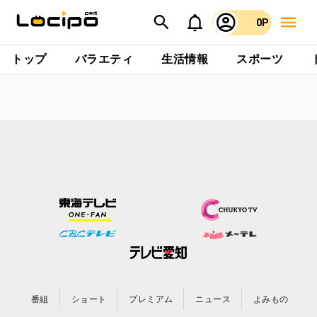
0P
トップ
バラエティ
生活情報
スポーツ
番組
ショート
プレミアム
ニュース
よみもの