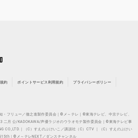
規約
ポイントサービス利用規約
プライバシーポリシー
©テレビ愛知・フリュー／徹之進製作委員会｜©メ～テレ｜©東海テレビ、中京テレビ、
©2023 二月 公/KADOKAWA/声優ラジオのウラオモテ製作委員会｜©東海テレビ事
ING CO.,LTD.｜（C）すえのぶけいこ／講談社（C）CTV ｜（C）すえのぶけい
クト ©VG15th｜©メ～テレNEXT／ダンスチャンネル