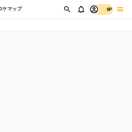
ロケマップ
0P