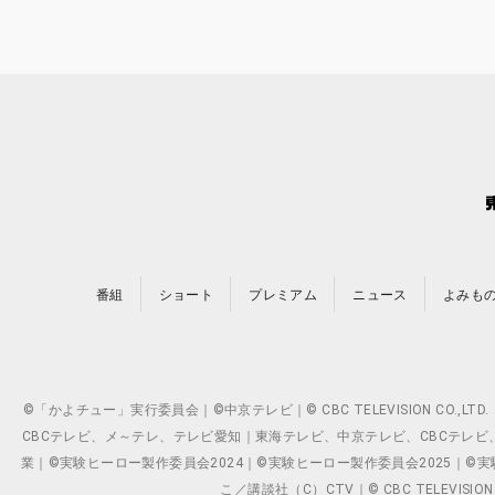
番組
ショート
プレミアム
ニュース
よみも
©「かよチュー」実行委員会｜©中京テレビ｜© CBC TELEVISION C
CBCテレビ、メ～テレ、テレビ愛知｜東海テレビ、中京テレビ、CBCテレビ、メ～テレ、テ
業｜©実験ヒーロー製作委員会2024｜©実験ヒーロー製作委員会2025｜©実験ヒーロー
こ／講談社（C）CTV｜© CBC TELEVISION