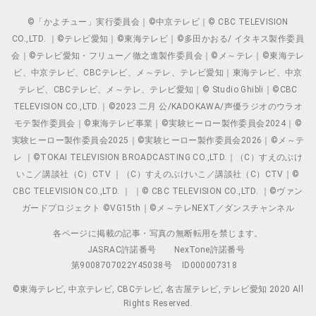
©「かよチュー」実行委員会｜©中京テレビ｜© CBC TELEVISION
CO.,LTD. ｜©テレビ愛知｜©東海テレビ｜©多田かおる/ イタキス製作委員
会｜©テレビ愛知・フリュー／徹之進製作委員会｜©メ～テレ｜©東海テレ
ビ、中京テレビ、CBCテレビ、メ～テレ、テレビ愛知｜東海テレビ、中京
テレビ、CBCテレビ、メ～テレ、テレビ愛知｜© Studio Ghibli｜©CBC
TELEVISION CO.,LTD.｜©2023 二月 公/KADOKAWA/声優ラジオのウラオ
モテ製作委員会｜©東海テレビ事業｜©実験ヒーロー製作委員会2024｜©
実験ヒーロー製作委員会2025｜©実験ヒーロー製作委員会2026｜©メ～テ
レ ｜©TOKAI TELEVISION BROADCASTING CO.,LTD.｜（C）すえのぶけ
いこ／講談社（C）CTV ｜（C）すえのぶけいこ／講談社（C）CTV｜©
CBC TELEVISION CO.,LTD. ｜ ｜© CBC TELEVISION CO.,LTD. ｜©ヴァン
ガードプロジェクト ©VG15th｜©メ～テレNEXT／ダンスチャンネル
各ページに掲載の記事・写真の無断転用を禁じます。
JASRAC許諾番号
NexTone許諾番号
第9008707022Y45038号
ID000007318
©東海テレビ, 中京テレビ, CBCテレビ, 名古屋テレビ, テレビ愛知 2020 All
Rights Reserved.