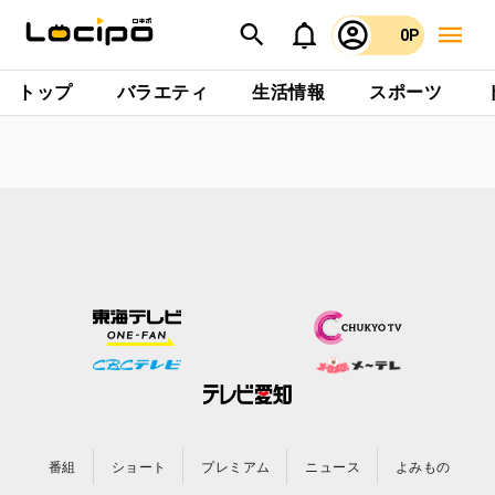
0P
トップ
バラエティ
生活情報
スポーツ
番組
ショート
プレミアム
ニュース
よみもの