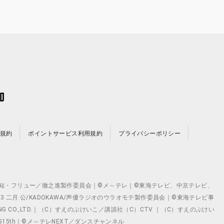
規約
ポイントサービス利用規約
プライバシーポリシー
©テレビ愛知・フリュー／徹之進製作委員会｜©メ～テレ｜©東海テレビ、中京テレビ、
©2023 二月 公/KADOKAWA/声優ラジオのウラオモテ製作委員会｜©東海テレビ事
ING CO.,LTD.｜（C）すえのぶけいこ／講談社（C）CTV ｜（C）すえのぶけい
クト ©VG15th｜©メ～テレNEXT／ダンスチャンネル