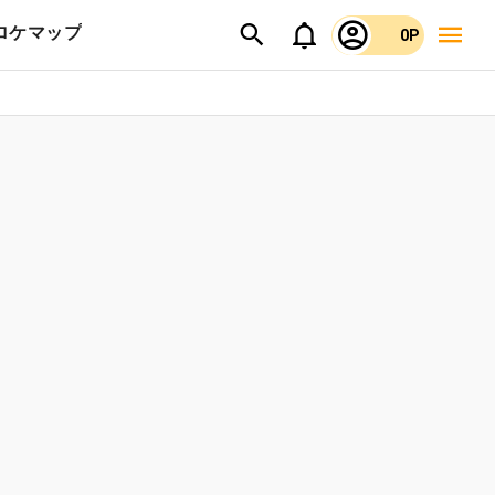
ロケマップ
0P