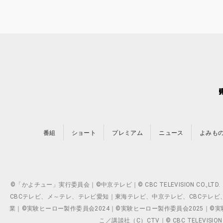
番組
ショート
プレミアム
ニュース
よみも
©「かよチュー」実行委員会｜©中京テレビ｜© CBC TELEVISION C
CBCテレビ、メ～テレ、テレビ愛知｜東海テレビ、中京テレビ、CBCテレビ、メ～テレ、テ
業｜©実験ヒーロー製作委員会2024｜©実験ヒーロー製作委員会2025｜©実験ヒーロー
こ／講談社（C）CTV｜© CBC TELEVISION