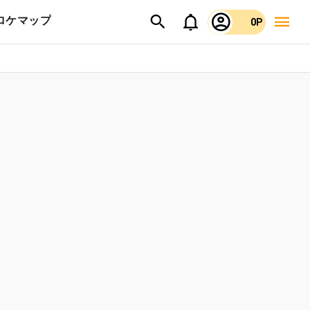
ロケマップ
0P