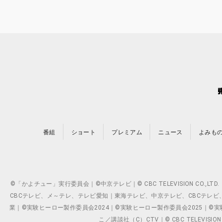
番組
ショート
プレミアム
ニュース
よみも
©「かよチュー」実行委員会｜©中京テレビ｜© CBC TELEVISION C
CBCテレビ、メ～テレ、テレビ愛知｜東海テレビ、中京テレビ、CBCテレビ、メ～テレ、テ
業｜©実験ヒーロー製作委員会2024｜©実験ヒーロー製作委員会2025｜©実験ヒーロー
こ／講談社（C）CTV｜© CBC TELEVISION