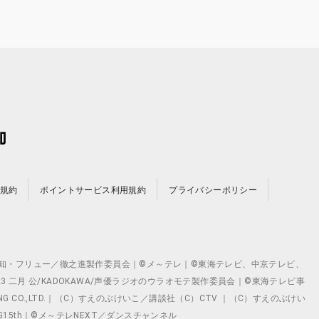
規約
ポイントサービス利用規約
プライバシーポリシー
©テレビ愛知・フリュー／徹之進製作委員会｜©メ～テレ｜©東海テレビ、中京テレビ、
©2023 二月 公/KADOKAWA/声優ラジオのウラオモテ製作委員会｜©東海テレビ事
ING CO.,LTD.｜（C）すえのぶけいこ／講談社（C）CTV ｜（C）すえのぶけい
クト ©VG15th｜©メ～テレNEXT／ダンスチャンネル