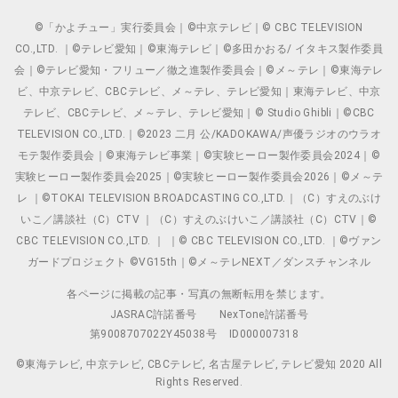
©「かよチュー」実行委員会｜©中京テレビ｜© CBC TELEVISION
CO.,LTD. ｜©テレビ愛知｜©東海テレビ｜©多田かおる/ イタキス製作委員
会｜©テレビ愛知・フリュー／徹之進製作委員会｜©メ～テレ｜©東海テレ
ビ、中京テレビ、CBCテレビ、メ～テレ、テレビ愛知｜東海テレビ、中京
テレビ、CBCテレビ、メ～テレ、テレビ愛知｜© Studio Ghibli｜©CBC
TELEVISION CO.,LTD.｜©2023 二月 公/KADOKAWA/声優ラジオのウラオ
モテ製作委員会｜©東海テレビ事業｜©実験ヒーロー製作委員会2024｜©
実験ヒーロー製作委員会2025｜©実験ヒーロー製作委員会2026｜©メ～テ
レ ｜©TOKAI TELEVISION BROADCASTING CO.,LTD.｜（C）すえのぶけ
いこ／講談社（C）CTV ｜（C）すえのぶけいこ／講談社（C）CTV｜©
CBC TELEVISION CO.,LTD. ｜ ｜© CBC TELEVISION CO.,LTD. ｜©ヴァン
ガードプロジェクト ©VG15th｜©メ～テレNEXT／ダンスチャンネル
各ページに掲載の記事・写真の無断転用を禁じます。
JASRAC許諾番号
NexTone許諾番号
第9008707022Y45038号
ID000007318
©東海テレビ, 中京テレビ, CBCテレビ, 名古屋テレビ, テレビ愛知 2020 All
Rights Reserved.