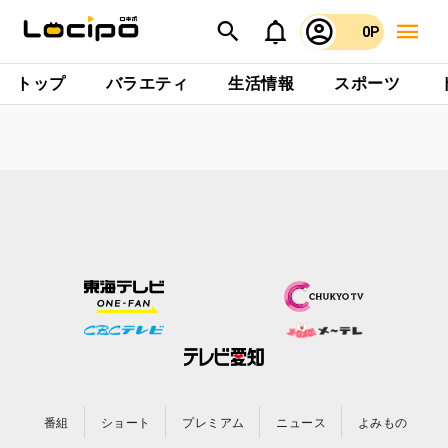
0P
トップ
バラエティ
生活情報
スポーツ
番組
ショート
プレミアム
ニュース
よみもの