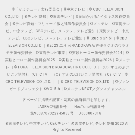
©「かよチュー」実行委員会｜©中京テレビ｜© CBC TELEVISION
CO.,LTD. ｜©テレビ愛知｜©東海テレビ｜©多田かおる/ イタキス製作委員
会｜©テレビ愛知・フリュー／徹之進製作委員会｜©メ～テレ｜©東海テレ
ビ、中京テレビ、CBCテレビ、メ～テレ、テレビ愛知｜東海テレビ、中京
テレビ、CBCテレビ、メ～テレ、テレビ愛知｜© Studio Ghibli｜©CBC
TELEVISION CO.,LTD.｜©2023 二月 公/KADOKAWA/声優ラジオのウラオ
モテ製作委員会｜©東海テレビ事業｜©実験ヒーロー製作委員会2024｜©
実験ヒーロー製作委員会2025｜©実験ヒーロー製作委員会2026｜©メ～テ
レ ｜©TOKAI TELEVISION BROADCASTING CO.,LTD.｜（C）すえのぶけ
いこ／講談社（C）CTV ｜（C）すえのぶけいこ／講談社（C）CTV｜©
CBC TELEVISION CO.,LTD. ｜ ｜© CBC TELEVISION CO.,LTD. ｜©ヴァン
ガードプロジェクト ©VG15th｜©メ～テレNEXT／ダンスチャンネル
各ページに掲載の記事・写真の無断転用を禁じます。
JASRAC許諾番号
NexTone許諾番号
第9008707022Y45038号
ID000007318
©東海テレビ, 中京テレビ, CBCテレビ, 名古屋テレビ, テレビ愛知 2020 All
Rights Reserved.