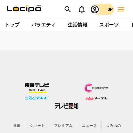
0P
トップ
バラエティ
生活情報
スポーツ
番組
ショート
プレミアム
ニュース
よみもの