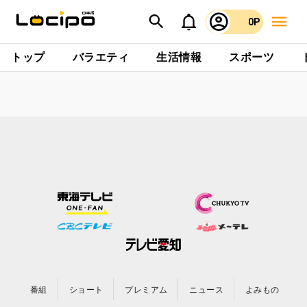
0P
トップ
バラエティ
生活情報
スポーツ
番組
ショート
プレミアム
ニュース
よみもの