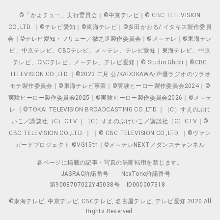
©「かよチュー」実行委員会｜©中京テレビ｜© CBC TELEVISION
CO.,LTD. ｜©テレビ愛知｜©東海テレビ｜©多田かおる/ イタキス製作委員
会｜©テレビ愛知・フリュー／徹之進製作委員会｜©メ～テレ｜©東海テレ
ビ、中京テレビ、CBCテレビ、メ～テレ、テレビ愛知｜東海テレビ、中京
テレビ、CBCテレビ、メ～テレ、テレビ愛知｜© Studio Ghibli｜©CBC
TELEVISION CO.,LTD.｜©2023 二月 公/KADOKAWA/声優ラジオのウラオ
モテ製作委員会｜©東海テレビ事業｜©実験ヒーロー製作委員会2024｜©
実験ヒーロー製作委員会2025｜©実験ヒーロー製作委員会2026｜©メ～テ
レ ｜©TOKAI TELEVISION BROADCASTING CO.,LTD.｜（C）すえのぶけ
いこ／講談社（C）CTV ｜（C）すえのぶけいこ／講談社（C）CTV｜©
CBC TELEVISION CO.,LTD. ｜ ｜© CBC TELEVISION CO.,LTD. ｜©ヴァン
ガードプロジェクト ©VG15th｜©メ～テレNEXT／ダンスチャンネル
各ページに掲載の記事・写真の無断転用を禁じます。
JASRAC許諾番号
NexTone許諾番号
第9008707022Y45038号
ID000007318
©東海テレビ, 中京テレビ, CBCテレビ, 名古屋テレビ, テレビ愛知 2020 All
Rights Reserved.