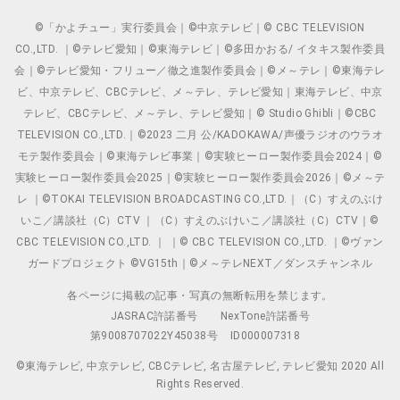
©「かよチュー」実行委員会｜©中京テレビ｜© CBC TELEVISION
CO.,LTD. ｜©テレビ愛知｜©東海テレビ｜©多田かおる/ イタキス製作委員
会｜©テレビ愛知・フリュー／徹之進製作委員会｜©メ～テレ｜©東海テレ
ビ、中京テレビ、CBCテレビ、メ～テレ、テレビ愛知｜東海テレビ、中京
テレビ、CBCテレビ、メ～テレ、テレビ愛知｜© Studio Ghibli｜©CBC
TELEVISION CO.,LTD.｜©2023 二月 公/KADOKAWA/声優ラジオのウラオ
モテ製作委員会｜©東海テレビ事業｜©実験ヒーロー製作委員会2024｜©
実験ヒーロー製作委員会2025｜©実験ヒーロー製作委員会2026｜©メ～テ
レ ｜©TOKAI TELEVISION BROADCASTING CO.,LTD.｜（C）すえのぶけ
いこ／講談社（C）CTV ｜（C）すえのぶけいこ／講談社（C）CTV｜©
CBC TELEVISION CO.,LTD. ｜ ｜© CBC TELEVISION CO.,LTD. ｜©ヴァン
ガードプロジェクト ©VG15th｜©メ～テレNEXT／ダンスチャンネル
各ページに掲載の記事・写真の無断転用を禁じます。
JASRAC許諾番号
NexTone許諾番号
第9008707022Y45038号
ID000007318
©東海テレビ, 中京テレビ, CBCテレビ, 名古屋テレビ, テレビ愛知 2020 All
Rights Reserved.