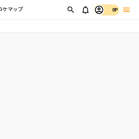
ロケマップ
0P