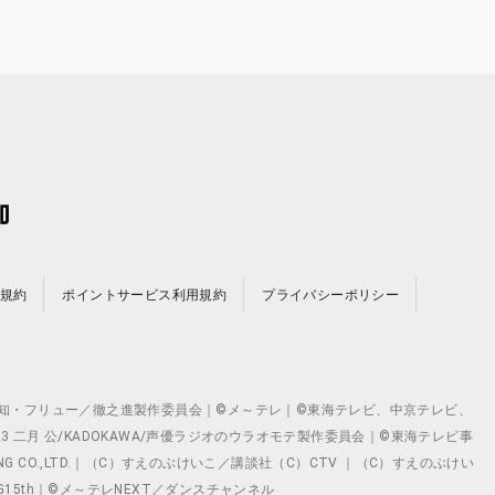
規約
ポイントサービス利用規約
プライバシーポリシー
©テレビ愛知・フリュー／徹之進製作委員会｜©メ～テレ｜©東海テレビ、中京テレビ、
©2023 二月 公/KADOKAWA/声優ラジオのウラオモテ製作委員会｜©東海テレビ事
ING CO.,LTD.｜（C）すえのぶけいこ／講談社（C）CTV ｜（C）すえのぶけい
クト ©VG15th｜©メ～テレNEXT／ダンスチャンネル