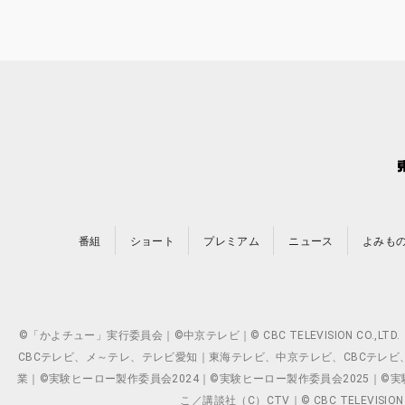
番組
ショート
プレミアム
ニュース
よみも
©「かよチュー」実行委員会｜©中京テレビ｜© CBC TELEVISION C
CBCテレビ、メ～テレ、テレビ愛知｜東海テレビ、中京テレビ、CBCテレビ、メ～テレ、テ
業｜©実験ヒーロー製作委員会2024｜©実験ヒーロー製作委員会2025｜©実験ヒーロー
こ／講談社（C）CTV｜© CBC TELEVISION