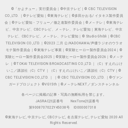
©「かよチュー」実行委員会｜©中京テレビ｜© CBC TELEVISION
CO.,LTD. ｜©テレビ愛知｜©東海テレビ｜©多田かおる/ イタキス製作委員
会｜©テレビ愛知・フリュー／徹之進製作委員会｜©メ～テレ｜©東海テレ
ビ、中京テレビ、CBCテレビ、メ～テレ、テレビ愛知｜東海テレビ、中京
テレビ、CBCテレビ、メ～テレ、テレビ愛知｜© Studio Ghibli｜©CBC
TELEVISION CO.,LTD.｜©2023 二月 公/KADOKAWA/声優ラジオのウラオ
モテ製作委員会｜©東海テレビ事業｜©実験ヒーロー製作委員会2024｜©
実験ヒーロー製作委員会2025｜©実験ヒーロー製作委員会2026｜©メ～テ
レ ｜©TOKAI TELEVISION BROADCASTING CO.,LTD.｜（C）すえのぶけ
いこ／講談社（C）CTV ｜（C）すえのぶけいこ／講談社（C）CTV｜©
CBC TELEVISION CO.,LTD. ｜ ｜© CBC TELEVISION CO.,LTD. ｜©ヴァン
ガードプロジェクト ©VG15th｜©メ～テレNEXT／ダンスチャンネル
各ページに掲載の記事・写真の無断転用を禁じます。
JASRAC許諾番号
NexTone許諾番号
第9008707022Y45038号
ID000007318
©東海テレビ, 中京テレビ, CBCテレビ, 名古屋テレビ, テレビ愛知 2020 All
Rights Reserved.