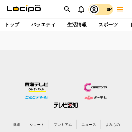
0P
トップ
バラエティ
生活情報
スポーツ
番組
ショート
プレミアム
ニュース
よみもの