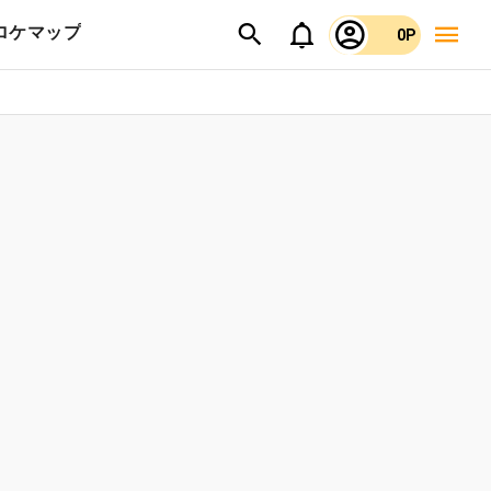
ロケマップ
0P