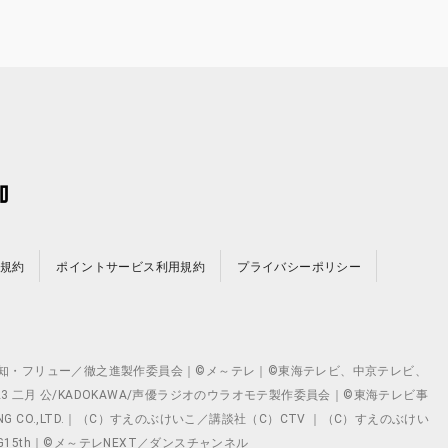
規約
ポイントサービス利用規約
プライバシーポリシー
©テレビ愛知・フリュー／徹之進製作委員会｜©メ～テレ｜©東海テレビ、中京テレビ、
©2023 二月 公/KADOKAWA/声優ラジオのウラオモテ製作委員会｜©東海テレビ事
ING CO.,LTD.｜（C）すえのぶけいこ／講談社（C）CTV ｜（C）すえのぶけい
クト ©VG15th｜©メ～テレNEXT／ダンスチャンネル