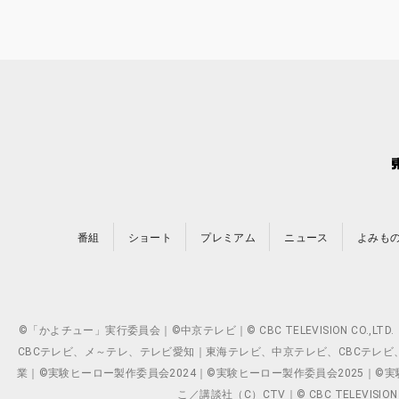
番組
ショート
プレミアム
ニュース
よみも
©「かよチュー」実行委員会｜©中京テレビ｜© CBC TELEVISION C
CBCテレビ、メ～テレ、テレビ愛知｜東海テレビ、中京テレビ、CBCテレビ、メ～テレ、テ
業｜©実験ヒーロー製作委員会2024｜©実験ヒーロー製作委員会2025｜©実験ヒーロー
こ／講談社（C）CTV｜© CBC TELEVISION