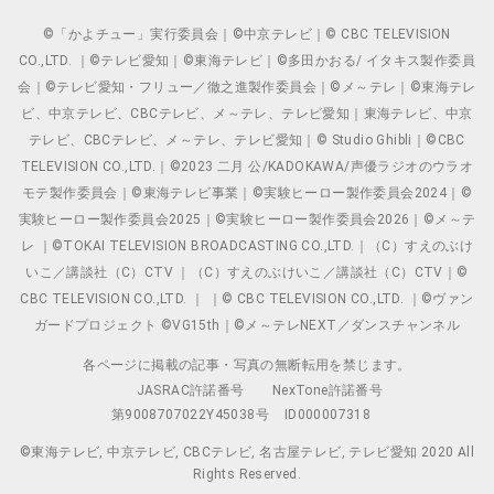
©「かよチュー」実行委員会｜©中京テレビ｜© CBC TELEVISION
CO.,LTD. ｜©テレビ愛知｜©東海テレビ｜©多田かおる/ イタキス製作委員
会｜©テレビ愛知・フリュー／徹之進製作委員会｜©メ～テレ｜©東海テレ
ビ、中京テレビ、CBCテレビ、メ～テレ、テレビ愛知｜東海テレビ、中京
テレビ、CBCテレビ、メ～テレ、テレビ愛知｜© Studio Ghibli｜©CBC
TELEVISION CO.,LTD.｜©2023 二月 公/KADOKAWA/声優ラジオのウラオ
モテ製作委員会｜©東海テレビ事業｜©実験ヒーロー製作委員会2024｜©
実験ヒーロー製作委員会2025｜©実験ヒーロー製作委員会2026｜©メ～テ
レ ｜©TOKAI TELEVISION BROADCASTING CO.,LTD.｜（C）すえのぶけ
いこ／講談社（C）CTV ｜（C）すえのぶけいこ／講談社（C）CTV｜©
CBC TELEVISION CO.,LTD. ｜ ｜© CBC TELEVISION CO.,LTD. ｜©ヴァン
ガードプロジェクト ©VG15th｜©メ～テレNEXT／ダンスチャンネル
各ページに掲載の記事・写真の無断転用を禁じます。
JASRAC許諾番号
NexTone許諾番号
第9008707022Y45038号
ID000007318
©東海テレビ, 中京テレビ, CBCテレビ, 名古屋テレビ, テレビ愛知 2020 All
Rights Reserved.