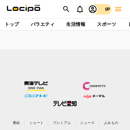
0P
トップ
バラエティ
生活情報
スポーツ
番組
ショート
プレミアム
ニュース
よみもの