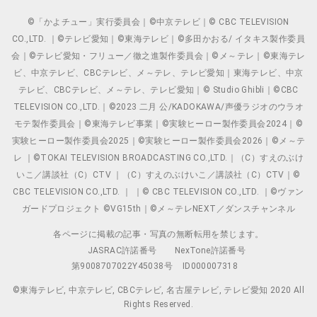
©「かよチュー」実行委員会｜©中京テレビ｜© CBC TELEVISION
CO.,LTD. ｜©テレビ愛知｜©東海テレビ｜©多田かおる/ イタキス製作委員
会｜©テレビ愛知・フリュー／徹之進製作委員会｜©メ～テレ｜©東海テレ
ビ、中京テレビ、CBCテレビ、メ～テレ、テレビ愛知｜東海テレビ、中京
テレビ、CBCテレビ、メ～テレ、テレビ愛知｜© Studio Ghibli｜©CBC
TELEVISION CO.,LTD.｜©2023 二月 公/KADOKAWA/声優ラジオのウラオ
モテ製作委員会｜©東海テレビ事業｜©実験ヒーロー製作委員会2024｜©
実験ヒーロー製作委員会2025｜©実験ヒーロー製作委員会2026｜©メ～テ
レ ｜©TOKAI TELEVISION BROADCASTING CO.,LTD.｜（C）すえのぶけ
いこ／講談社（C）CTV ｜（C）すえのぶけいこ／講談社（C）CTV｜©
CBC TELEVISION CO.,LTD. ｜ ｜© CBC TELEVISION CO.,LTD. ｜©ヴァン
ガードプロジェクト ©VG15th｜©メ～テレNEXT／ダンスチャンネル
各ページに掲載の記事・写真の無断転用を禁じます。
JASRAC許諾番号
NexTone許諾番号
第9008707022Y45038号
ID000007318
©東海テレビ, 中京テレビ, CBCテレビ, 名古屋テレビ, テレビ愛知 2020 All
Rights Reserved.