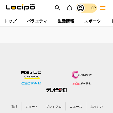
0P
トップ
バラエティ
生活情報
スポーツ
番組
ショート
プレミアム
ニュース
よみもの