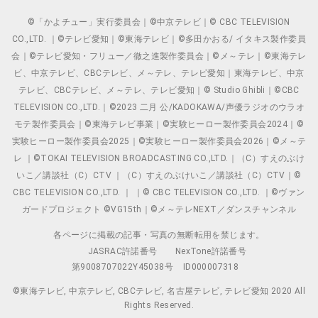
©「かよチュー」実行委員会｜©中京テレビ｜© CBC TELEVISION
CO.,LTD. ｜©テレビ愛知｜©東海テレビ｜©多田かおる/ イタキス製作委員
会｜©テレビ愛知・フリュー／徹之進製作委員会｜©メ～テレ｜©東海テレ
ビ、中京テレビ、CBCテレビ、メ～テレ、テレビ愛知｜東海テレビ、中京
テレビ、CBCテレビ、メ～テレ、テレビ愛知｜© Studio Ghibli｜©CBC
TELEVISION CO.,LTD.｜©2023 二月 公/KADOKAWA/声優ラジオのウラオ
モテ製作委員会｜©東海テレビ事業｜©実験ヒーロー製作委員会2024｜©
実験ヒーロー製作委員会2025｜©実験ヒーロー製作委員会2026｜©メ～テ
レ ｜©TOKAI TELEVISION BROADCASTING CO.,LTD.｜（C）すえのぶけ
いこ／講談社（C）CTV ｜（C）すえのぶけいこ／講談社（C）CTV｜©
CBC TELEVISION CO.,LTD. ｜ ｜© CBC TELEVISION CO.,LTD. ｜©ヴァン
ガードプロジェクト ©VG15th｜©メ～テレNEXT／ダンスチャンネル
各ページに掲載の記事・写真の無断転用を禁じます。
JASRAC許諾番号
NexTone許諾番号
第9008707022Y45038号
ID000007318
©東海テレビ, 中京テレビ, CBCテレビ, 名古屋テレビ, テレビ愛知 2020 All
Rights Reserved.