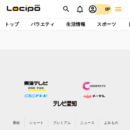
0P
トップ
バラエティ
生活情報
スポーツ
番組
ショート
プレミアム
ニュース
よみもの