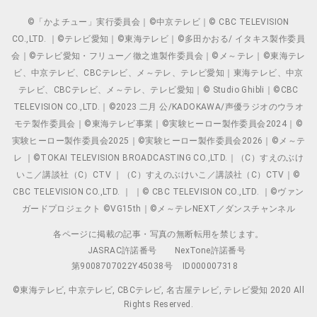
©「かよチュー」実行委員会｜©中京テレビ｜© CBC TELEVISION
CO.,LTD. ｜©テレビ愛知｜©東海テレビ｜©多田かおる/ イタキス製作委員
会｜©テレビ愛知・フリュー／徹之進製作委員会｜©メ～テレ｜©東海テレ
ビ、中京テレビ、CBCテレビ、メ～テレ、テレビ愛知｜東海テレビ、中京
テレビ、CBCテレビ、メ～テレ、テレビ愛知｜© Studio Ghibli｜©CBC
TELEVISION CO.,LTD.｜©2023 二月 公/KADOKAWA/声優ラジオのウラオ
モテ製作委員会｜©東海テレビ事業｜©実験ヒーロー製作委員会2024｜©
実験ヒーロー製作委員会2025｜©実験ヒーロー製作委員会2026｜©メ～テ
レ ｜©TOKAI TELEVISION BROADCASTING CO.,LTD.｜（C）すえのぶけ
いこ／講談社（C）CTV ｜（C）すえのぶけいこ／講談社（C）CTV｜©
CBC TELEVISION CO.,LTD. ｜ ｜© CBC TELEVISION CO.,LTD. ｜©ヴァン
ガードプロジェクト ©VG15th｜©メ～テレNEXT／ダンスチャンネル
各ページに掲載の記事・写真の無断転用を禁じます。
JASRAC許諾番号
NexTone許諾番号
第9008707022Y45038号
ID000007318
©東海テレビ, 中京テレビ, CBCテレビ, 名古屋テレビ, テレビ愛知 2020 All
Rights Reserved.