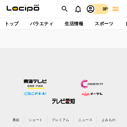
0P
トップ
バラエティ
生活情報
スポーツ
番組
ショート
プレミアム
ニュース
よみもの