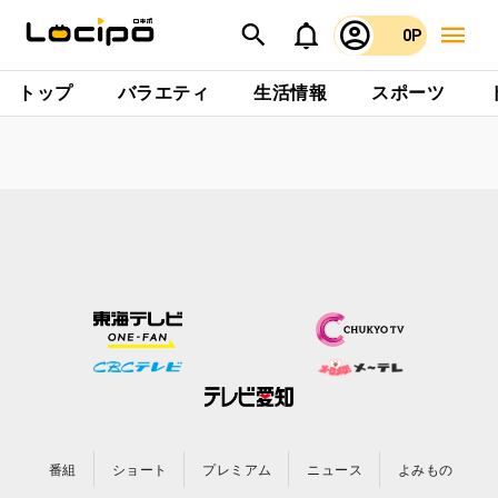
0P
トップ
バラエティ
生活情報
スポーツ
番組
ショート
プレミアム
ニュース
よみもの