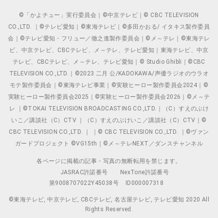
©「かよチュー」実行委員会｜©中京テレビ｜© CBC TELEVISION
CO.,LTD. ｜©テレビ愛知｜©東海テレビ｜©多田かおる/ イタキス製作委員
会｜©テレビ愛知・フリュー／徹之進製作委員会｜©メ～テレ｜©東海テレ
ビ、中京テレビ、CBCテレビ、メ～テレ、テレビ愛知｜東海テレビ、中京
テレビ、CBCテレビ、メ～テレ、テレビ愛知｜© Studio Ghibli｜©CBC
TELEVISION CO.,LTD.｜©2023 二月 公/KADOKAWA/声優ラジオのウラオ
モテ製作委員会｜©東海テレビ事業｜©実験ヒーロー製作委員会2024｜©
実験ヒーロー製作委員会2025｜©実験ヒーロー製作委員会2026｜©メ～テ
レ ｜©TOKAI TELEVISION BROADCASTING CO.,LTD.｜（C）すえのぶけ
いこ／講談社（C）CTV ｜（C）すえのぶけいこ／講談社（C）CTV｜©
CBC TELEVISION CO.,LTD. ｜ ｜© CBC TELEVISION CO.,LTD. ｜©ヴァン
ガードプロジェクト ©VG15th｜©メ～テレNEXT／ダンスチャンネル
各ページに掲載の記事・写真の無断転用を禁じます。
JASRAC許諾番号
NexTone許諾番号
第9008707022Y45038号
ID000007318
©東海テレビ, 中京テレビ, CBCテレビ, 名古屋テレビ, テレビ愛知 2020 All
Rights Reserved.