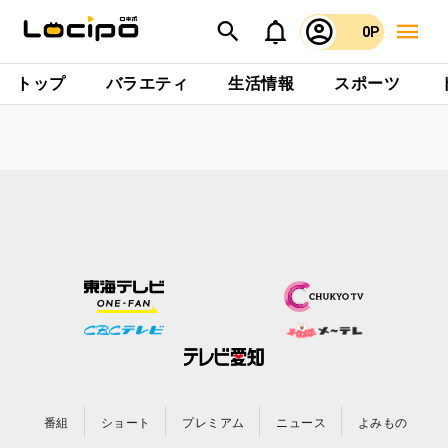
0P
トップ
バラエティ
生活情報
スポーツ
番組
ショート
プレミアム
ニュース
よみもの