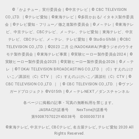
©「かよチュー」実行委員会｜©中京テレビ｜© CBC TELEVISION
CO.,LTD. ｜©テレビ愛知｜©東海テレビ｜©多田かおる/ イタキス製作委員
会｜©テレビ愛知・フリュー／徹之進製作委員会｜©メ～テレ｜©東海テレ
ビ、中京テレビ、CBCテレビ、メ～テレ、テレビ愛知｜東海テレビ、中京
テレビ、CBCテレビ、メ～テレ、テレビ愛知｜© Studio Ghibli｜©CBC
TELEVISION CO.,LTD.｜©2023 二月 公/KADOKAWA/声優ラジオのウラオ
モテ製作委員会｜©東海テレビ事業｜©実験ヒーロー製作委員会2024｜©
実験ヒーロー製作委員会2025｜©実験ヒーロー製作委員会2026｜©メ～テ
レ ｜©TOKAI TELEVISION BROADCASTING CO.,LTD.｜（C）すえのぶけ
いこ／講談社（C）CTV ｜（C）すえのぶけいこ／講談社（C）CTV｜©
CBC TELEVISION CO.,LTD. ｜ ｜© CBC TELEVISION CO.,LTD. ｜©ヴァン
ガードプロジェクト ©VG15th｜©メ～テレNEXT／ダンスチャンネル
各ページに掲載の記事・写真の無断転用を禁じます。
JASRAC許諾番号
NexTone許諾番号
第9008707022Y45038号
ID000007318
©東海テレビ, 中京テレビ, CBCテレビ, 名古屋テレビ, テレビ愛知 2020 All
Rights Reserved.