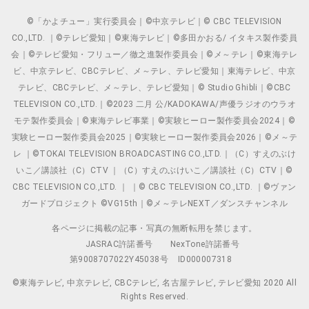
©「かよチュー」実行委員会｜©中京テレビ｜© CBC TELEVISION
CO.,LTD. ｜©テレビ愛知｜©東海テレビ｜©多田かおる/ イタキス製作委員
会｜©テレビ愛知・フリュー／徹之進製作委員会｜©メ～テレ｜©東海テレ
ビ、中京テレビ、CBCテレビ、メ～テレ、テレビ愛知｜東海テレビ、中京
テレビ、CBCテレビ、メ～テレ、テレビ愛知｜© Studio Ghibli｜©CBC
TELEVISION CO.,LTD.｜©2023 二月 公/KADOKAWA/声優ラジオのウラオ
モテ製作委員会｜©東海テレビ事業｜©実験ヒーロー製作委員会2024｜©
実験ヒーロー製作委員会2025｜©実験ヒーロー製作委員会2026｜©メ～テ
レ ｜©TOKAI TELEVISION BROADCASTING CO.,LTD.｜（C）すえのぶけ
いこ／講談社（C）CTV ｜（C）すえのぶけいこ／講談社（C）CTV｜©
CBC TELEVISION CO.,LTD. ｜ ｜© CBC TELEVISION CO.,LTD. ｜©ヴァン
ガードプロジェクト ©VG15th｜©メ～テレNEXT／ダンスチャンネル
各ページに掲載の記事・写真の無断転用を禁じます。
JASRAC許諾番号
NexTone許諾番号
第9008707022Y45038号
ID000007318
©東海テレビ, 中京テレビ, CBCテレビ, 名古屋テレビ, テレビ愛知 2020 All
Rights Reserved.