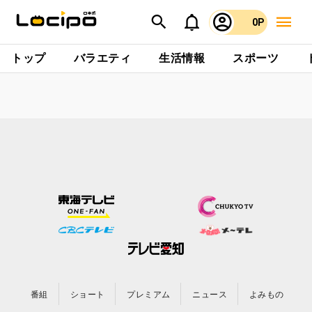
0P
トップ
バラエティ
生活情報
スポーツ
番組
ショート
プレミアム
ニュース
よみもの