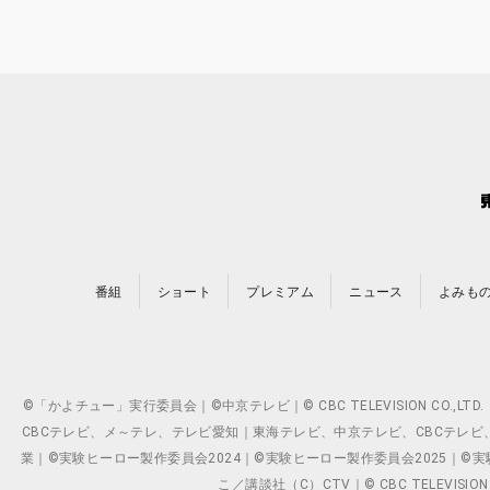
番組
ショート
プレミアム
ニュース
よみも
©「かよチュー」実行委員会｜©中京テレビ｜© CBC TELEVISION C
CBCテレビ、メ～テレ、テレビ愛知｜東海テレビ、中京テレビ、CBCテレビ、メ～テレ、テ
業｜©実験ヒーロー製作委員会2024｜©実験ヒーロー製作委員会2025｜©実験ヒーロー
こ／講談社（C）CTV｜© CBC TELEVISION