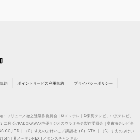
規約
ポイントサービス利用規約
プライバシーポリシー
©テレビ愛知・フリュー／徹之進製作委員会｜©メ～テレ｜©東海テレビ、中京テレビ、
©2023 二月 公/KADOKAWA/声優ラジオのウラオモテ製作委員会｜©東海テレビ事
ING CO.,LTD.｜（C）すえのぶけいこ／講談社（C）CTV ｜（C）すえのぶけい
クト ©VG15th｜©メ～テレNEXT／ダンスチャンネル