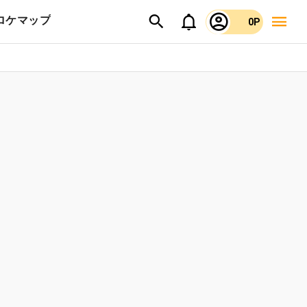
ロケマップ
0P