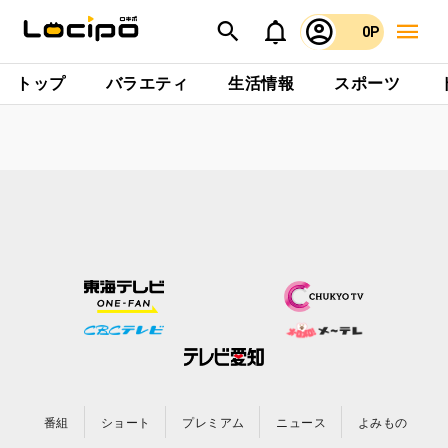
0P
トップ
バラエティ
生活情報
スポーツ
番組
ショート
プレミアム
ニュース
よみもの