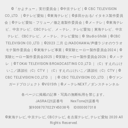
©「かよチュー」実行委員会｜©中京テレビ｜© CBC TELEVISION
CO.,LTD. ｜©テレビ愛知｜©東海テレビ｜©多田かおる/ イタキス製作委員
会｜©テレビ愛知・フリュー／徹之進製作委員会｜©メ～テレ｜©東海テレ
ビ、中京テレビ、CBCテレビ、メ～テレ、テレビ愛知｜東海テレビ、中京
テレビ、CBCテレビ、メ～テレ、テレビ愛知｜© Studio Ghibli｜©CBC
TELEVISION CO.,LTD.｜©2023 二月 公/KADOKAWA/声優ラジオのウラオ
モテ製作委員会｜©東海テレビ事業｜©実験ヒーロー製作委員会2024｜©
実験ヒーロー製作委員会2025｜©実験ヒーロー製作委員会2026｜©メ～テ
レ ｜©TOKAI TELEVISION BROADCASTING CO.,LTD.｜（C）すえのぶけ
いこ／講談社（C）CTV ｜（C）すえのぶけいこ／講談社（C）CTV｜©
CBC TELEVISION CO.,LTD. ｜ ｜© CBC TELEVISION CO.,LTD. ｜©ヴァン
ガードプロジェクト ©VG15th｜©メ～テレNEXT／ダンスチャンネル
各ページに掲載の記事・写真の無断転用を禁じます。
JASRAC許諾番号
NexTone許諾番号
第9008707022Y45038号
ID000007318
©東海テレビ, 中京テレビ, CBCテレビ, 名古屋テレビ, テレビ愛知 2020 All
Rights Reserved.