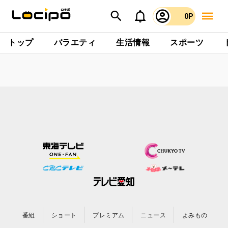
0P
トップ
バラエティ
生活情報
スポーツ
番組
ショート
プレミアム
ニュース
よみもの