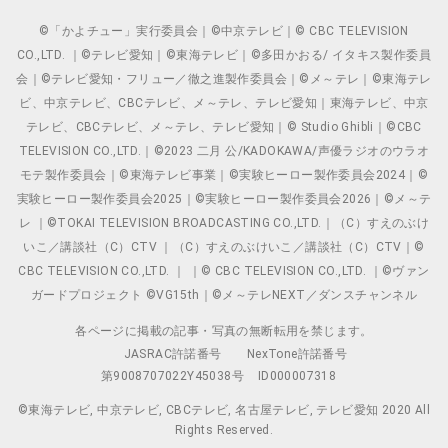
©「かよチュー」実行委員会｜©中京テレビ｜© CBC TELEVISION
CO.,LTD. ｜©テレビ愛知｜©東海テレビ｜©多田かおる/ イタキス製作委員
会｜©テレビ愛知・フリュー／徹之進製作委員会｜©メ～テレ｜©東海テレ
ビ、中京テレビ、CBCテレビ、メ～テレ、テレビ愛知｜東海テレビ、中京
テレビ、CBCテレビ、メ～テレ、テレビ愛知｜© Studio Ghibli｜©CBC
TELEVISION CO.,LTD.｜©2023 二月 公/KADOKAWA/声優ラジオのウラオ
モテ製作委員会｜©東海テレビ事業｜©実験ヒーロー製作委員会2024｜©
実験ヒーロー製作委員会2025｜©実験ヒーロー製作委員会2026｜©メ～テ
レ ｜©TOKAI TELEVISION BROADCASTING CO.,LTD.｜（C）すえのぶけ
いこ／講談社（C）CTV ｜（C）すえのぶけいこ／講談社（C）CTV｜©
CBC TELEVISION CO.,LTD. ｜ ｜© CBC TELEVISION CO.,LTD. ｜©ヴァン
ガードプロジェクト ©VG15th｜©メ～テレNEXT／ダンスチャンネル
各ページに掲載の記事・写真の無断転用を禁じます。
JASRAC許諾番号
NexTone許諾番号
第9008707022Y45038号
ID000007318
©東海テレビ, 中京テレビ, CBCテレビ, 名古屋テレビ, テレビ愛知 2020 All
Rights Reserved.